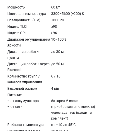
Мощность
60 Вт
Цветовая температура
3300–5600 (±200) К
Освещенность (1 м)
1800 лк
Индекс TLCI
≥98
Индекс CRI
≥96
Диапазон регулирования
10–100%
яркости
Дистанция работы
до 30 м
пульта
Дистанция работы через
до 50 м
Bluetooth
Количество групп /
6 / 16
каналов управления
Выходной разъем
4 pin
Питание:
– от аккумулятора
батарея V-mount
– от сети
(приобретается отдельно)
через адаптер (входит в
комплект)
Рабочая температура
от –10 до 45°С