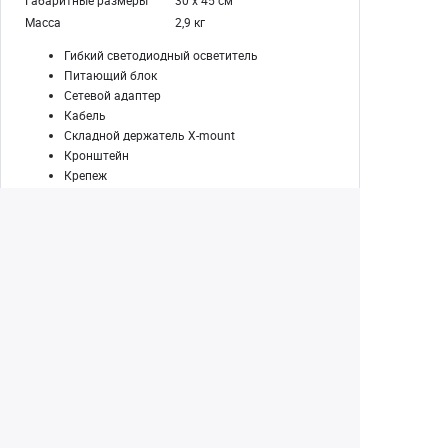
Габаритные размеры
30 х 45 см
Масса
2,9 кг
Гибкий светодиодный осветитель
Питающий блок
Сетевой адаптер
Кабель
Складной держатель X-mount
Кронштейн
Крепеж
Сумка
Руководство по эксплуатации и гарантийный
талон
Екатеринбург
+7 (343) 350-22-33
Заказать обратный звонок
Написать нам
8 (800) 300-46-05
Бесплатный звонок по РФ
Пн—Пт: 10:00 — 19:00. Сб: 10:00 — 18:00
Вс: ВЫХОДНОЙ!