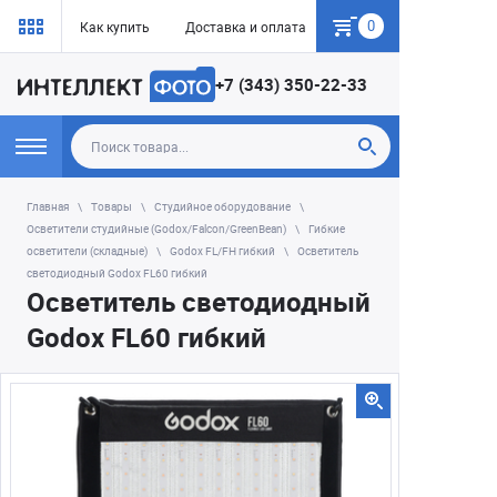
0
Как купить
Доставка и оплата
Гарантия
+7 (343) 350-22-33
Главная
Товары
Студийное оборудование
Осветители студийные (Godox/Falcon/GreenBean)
Гибкие
осветители (складные)
Godox FL/FH гибкий
Осветитель
светодиодный Godox FL60 гибкий
Осветитель светодиодный
Godox FL60 гибкий