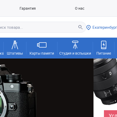
Гарантия
О нас
Екатеринбург
ка
Штативы
Карты памяти
Студия и вспышки
Питание
Усл