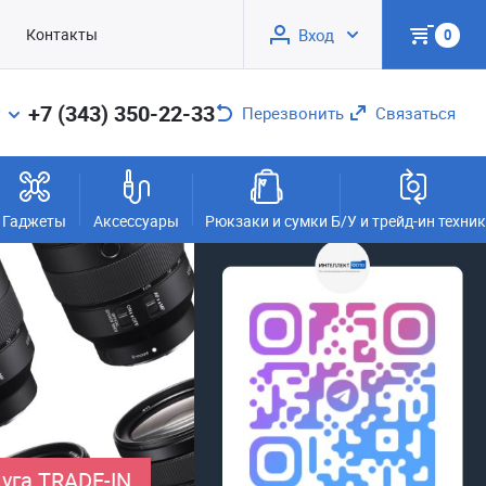
Контакты
Вход
0
+7 (343) 350-22-33
Перезвонить
Связаться
Гаджеты
Аксессуары
Рюкзаки и сумки
Б/У и трейд-ин техни
уга TRADE-IN