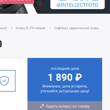
дные)
Godox FL/FH гибкий
Софтбокс сферический Godox
0
последняя цена
1 890 ₽
Внимание, цена устарела,
уточняйте актуальную цену!
Задать вопрос по товару