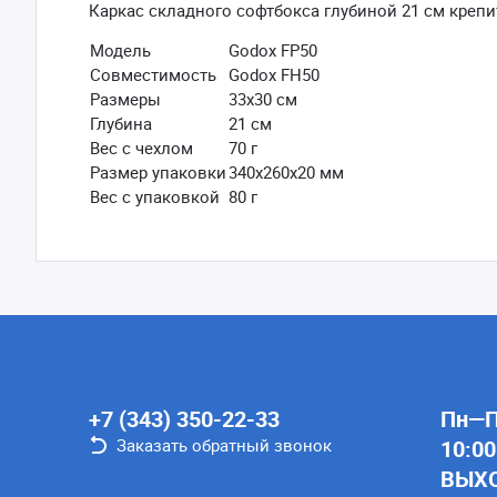
Каркас складного софтбокса глубиной 21 см крепи
Модель
Godox FP50
Совместимость
Godox FH50
Размеры
33х30 см
Глубина
21 см
Вес с чехлом
70 г
Размер упаковки
340х260х20 мм
Вес с упаковкой
80 г
+7 (343) 350-22-33
Пн—Пт
Заказать обратный звонок
10:00
ВЫХ