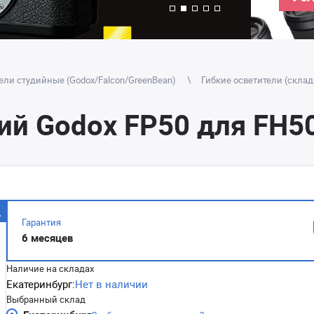
ели студийные (Godox/Falcon/GreenBean)
Гибкие осветители (скла
ий Godox FP50 для FH5
Гарантия
6 месяцев
Наличие на складах
Екатеринбург:
Нет в наличии
Выбранный склад