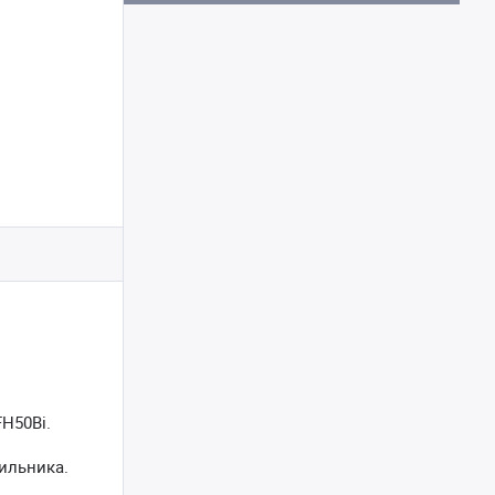
H50Bi.
ильника.