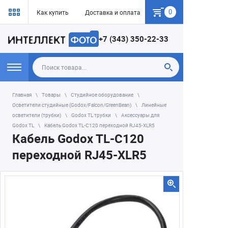
0
Как купить
Доставка и оплата
Гарантия
+7 (343) 350-22-33
Главная
Товары
Студийное оборудование
Осветители студийные (Godox/Falcon/GreenBean)
Линейные
осветители (трубки)
Godox TL трубки
Аксессуары для
Godox TL
Кабель Godox TL-C120 переходной RJ45-XLR5
Кабель Godox TL-C120
переходной RJ45-XLR5