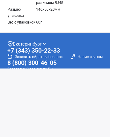
разъемом RJ45
Размер
140х50х20мм
упаковки
Вес с упаковкой
60г
Екатеринбург
+7 (343) 350-22-33
Заказать обратный звонок
Написать нам
8 (800) 300-46-05
Бесплатный звонок по РФ
Пн—Пт: 10:00 — 19:00. Сб: 10:00 — 18:00
Вс: ВЫХОДНОЙ!
г. Екатеринбург, ул. Первомайская, 56
Любое несоответствие информации о продукте на
сайте с фактом - лишь досадное недоразумение,