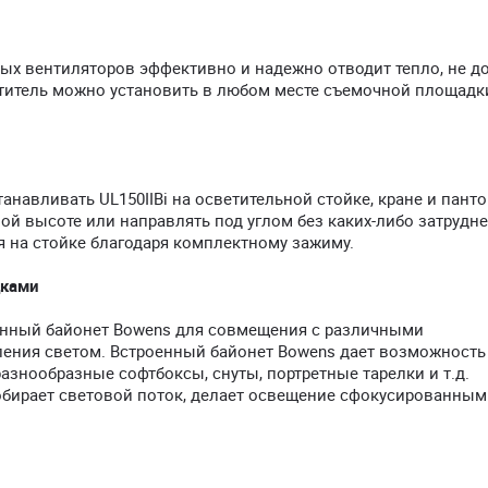
ых вентиляторов эффективно и надежно отводит тепло, не д
титель можно установить в любом месте съемочной площадки
навливать UL150IIBi на осветительной стойке, кране и панто
мой высоте или направлять под углом без каких-либо затрудн
 на стойке благодаря комплектному зажиму.
дками
оенный байонет Bowens для совмещения с различными
ения светом. Встроенный байонет Bowens дает возможность
знообразные софтбоксы, снуты, портретные тарелки и т.д.
обирает световой поток, делает освещение сфокусированным