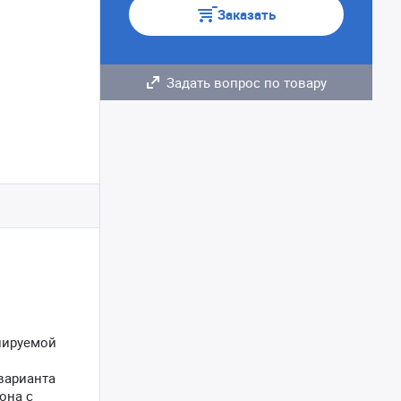
Заказать
Задать вопрос по товару
лируемой
варианта
она с