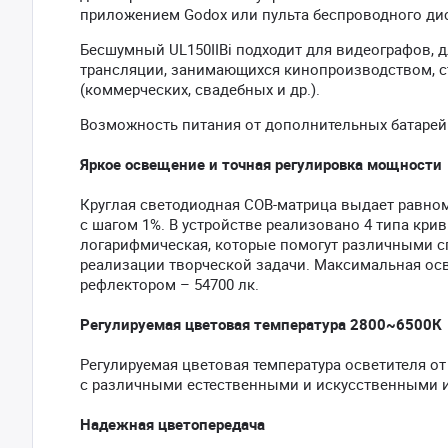
приложением Godox или пульта беспроводного ди
Бесшумный UL150IIBi подходит для видеографов, 
трансляции, занимающихся кинопроизводством, с
(коммерческих, свадебных и др.).
Возможность питания от дополнительных батарей 
Яркое освещение и точная регулировка мощности
Круглая светодиодная COB-матрица выдает равном
с шагом 1%. В устройстве реализовано 4 типа кри
логарифмическая, которые помогут различными с
реализации творческой задачи. Максимальная осве
рефлектором – 54700 лк.
Регулируемая цветовая температура 2800~6500К
Регулируемая цветовая температура осветителя о
с различными естественными и искусственными ис
Надежная цветопередача