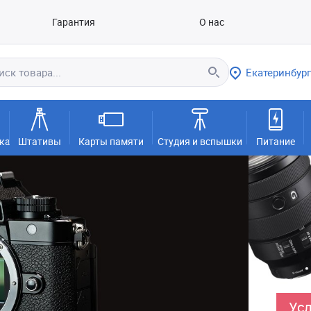
Гарантия
О нас
Екатеринбург
ка
Штативы
Карты памяти
Студия и вспышки
Питание
Усл