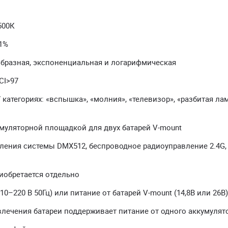
500К
 1%
образная, экспоненциальная и логарифмическая
CI>97
категориях: «вспышка», «молния», «телевизор», «разбитая ла
умуляторной площадкой для двух батарей V-mount
ления системы DMX512, беспроводное радиоуправление 2.4G,
иобретается отдельно
0–220 В 50Гц) или питание от батарей V-mount (14,8В или 26В)
лечения батареи поддерживает питание от одного аккумулят