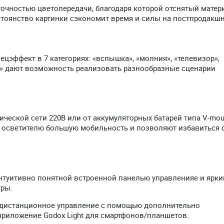
точностью цветопередачи, благодаря которой отснятый матер
стоянство картинки сэкономит время и силы на постпродакшн
цэффект в 7 категориях: «вспышка», «молния», «телевизор»,
еча» дают возможность реализовать разнообразные сценарии
ической сети 220В или от аккумуляторных батарей типа V-mou
т осветителю большую мобильность и позволяют избавиться 
туитивно понятной встроенной панелью управленияе и ярким 
ры.
 дистанционное управление с помощью дополнительно
 приложение Godox Light для смартфонов/планшетов.