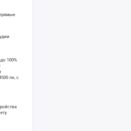
 прямые
удии.
 до 100%
и
я
500 лк, с
тройства
ету.