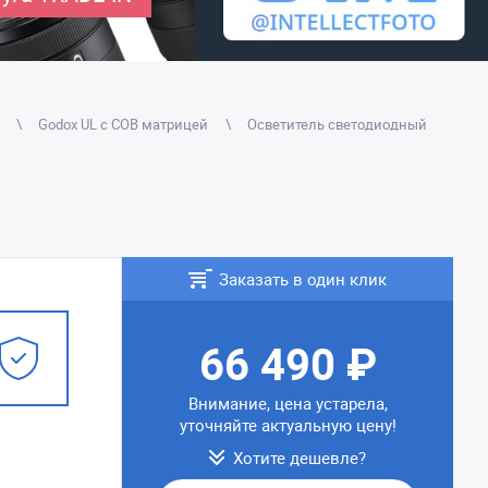
Godox UL с СОВ матрицей
Осветитель светодиодный
Заказать в один клик
66 490 ₽
Внимание, цена устарела,
уточняйте актуальную цену!
Хотите дешевле?