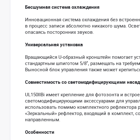
Бесшумная система охлаждения
Инновационная система охлаждения без встроенн
в процесс записи абсолютно никакого шума. Осве
опасаясь посторонних звуков.
Универсальная установка
Вращающийся U-образный кронштейн помогает уста
стандартным шпиготом 5/8'', размещать на требуе
Выносной блок управления также может крепиться
Совместимость со светомодифицирующими наса
UL150IIBi имеет крепление для фотозонта и встр
светомодифицирующими аксессуарами для управл
использовать помимо комплектного рефлектора ра
«Зеркальный» рефлектор, входящий в комплект, с
направленным.
Особенности