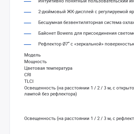
Интуитивно понятный пользовательский ин
2-дюймовый ЖК-дисплей с регулируемой яр
Бесшумная безвентиляторная система охла
Байонет Bowens для присоединения свето
Рефлектор Ø7” с «зеркальной» поверхность
Модель
Мощность
Цветовая температура
CRI
TLCI
Освещенность (на расстоянии 1 / 2 / 3 м, с открыт
лампой без рефлектора)
Освещенность (на расстоянии 1 / 2 / 3 м, с рефлек