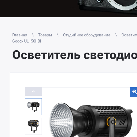
Главная
Товары
Студийное оборудование
Осветит
Godox UL150IIBi
Осветитель светодио