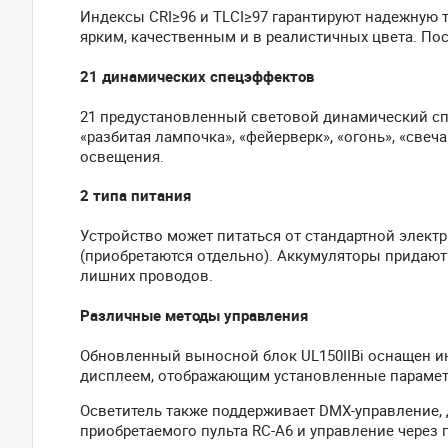
Индексы CRI≥96 и TLCI≥97 гарантируют надежную 
ярким, качественным и в реалистичных цвета. По
21 динамических спецэффектов
21 предустановленный световой динамический спе
«разбитая лампочка», «фейерверк», «огонь», «св
освещения.
2 типа питания
Устройство может питаться от стандартной электр
(приобретаются отдельно). Аккумуляторы придаю
лишних проводов.
Различные методы управления
Обновленный выносной блок UL150IIBi оснащен ин
дисплеем, отображающим установленные парамет
Осветитель также поддерживает DMX-управление,
приобретаемого пульта RC-A6 и управление через