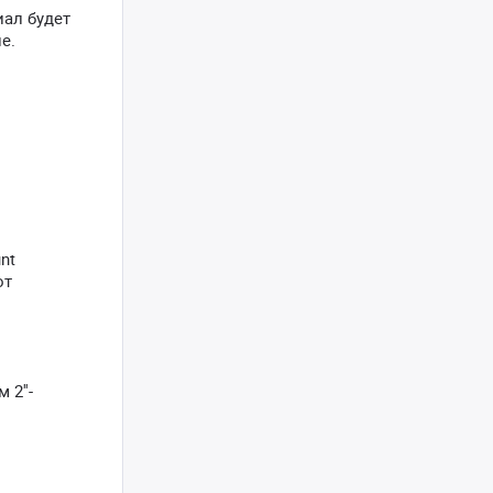
иал будет
е.
nt
от
2''-