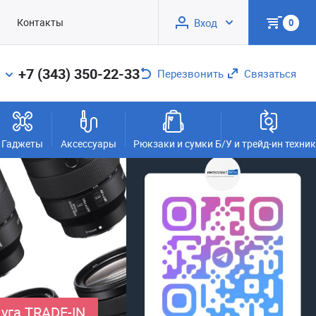
Контакты
Вход
0
+7 (343) 350-22-33
Перезвонить
Связаться
Гаджеты
Аксессуары
Рюкзаки и сумки
Б/У и трейд-ин техни
уга TRADE-IN