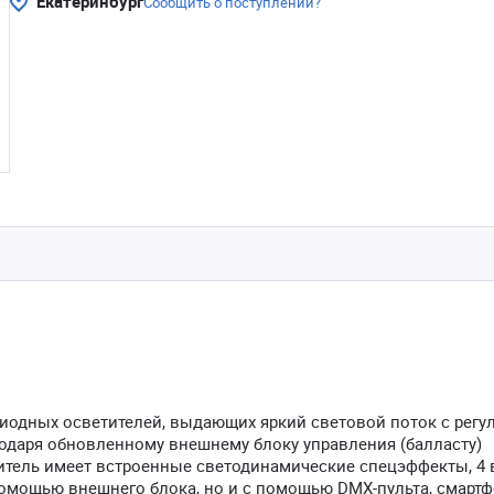
Екатеринбург
Сообщить о поступлении?
иодных осветителей, выдающих яркий световой поток с регу
одаря обновленному внешнему блоку управления (балласту)
итель имеет встроенные светодинамические спецэффекты, 4 
омощью внешнего блока, но и с помощью DMX-пульта, смартф