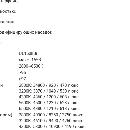
терфейс,
костью.
ждения
модифицирующих насадок
ю
UL150IIBi
макс. 155Вт
2800~6500К
≥96
≥97
ой
2800K: 34800 / 920 / 470 люкс
3200K: 3870 / 1040 / 530 люкс
4300K: 4360 / 1200 / 608 люкс
5600K: 4500 / 1230 / 623 люкс
6500K: 4380 / 1210 / 613 люкс
тором)
2800K: 40900 / 8350 / 3750 люкс
3200K: 46100 / 9490 / 4260 люкс
4300K: 53000 / 10900 / 4190 люкс