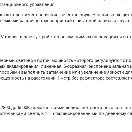
станционного управления.
для которых имеет значение качество звука – записывающих
ъемками различных мероприятий с чистовой записью звука
V-mount, делает устройство незаменимым на локациях и в ст
ерный световой поток, мощность которого регулируется от 0
вых диммирования: линейная, S-образная, экспоненциальная 
пособами выполнить затемнение или увеличение яркости дл
щенность на расстоянии 1 метр без рефлектора составляет 4
т 2800 до 6500К поможет совмещению светового потока от ус
точниками света, в т.ч. сбалансированными по дневному св