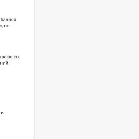
обавляя
, не
графе со
ений.
 и