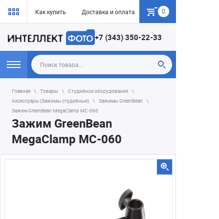
0
Как купить
Доставка и оплата
Гарантия
+7 (343) 350-22-33
Главная
Товары
Студийное оборудование
Аксессуары (Зажимы студийные)
Зажимы GreenBean
Зажим GreenBean MegaClamp MC-060
Зажим GreenBean
MegaClamp MC-060