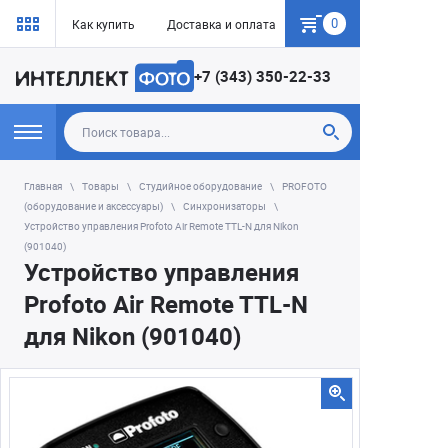
0
Как купить
Доставка и оплата
Гарантия
+7 (343) 350-22-33
Главная
Товары
Студийное оборудование
PROFOTO
(оборудование и аксессуары)
Синхронизаторы
Устройство управления Profoto Air Remote TTL-N для Nikon
(901040)
Устройство управления
Profoto Air Remote TTL-N
для Nikon (901040)