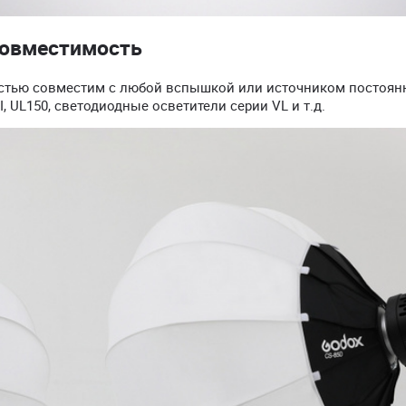
совместимость
стью совместим с любой вспышкой или источником постоян
, UL150, светодиодные осветители серии VL и т.д.