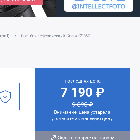
 ball)
Софтбокс сферический Godox CS65D
последняя цена
7 190 ₽
9 890 ₽
Внимание, цена устарела,
уточняйте актуальную цену!
Задать вопрос по товару