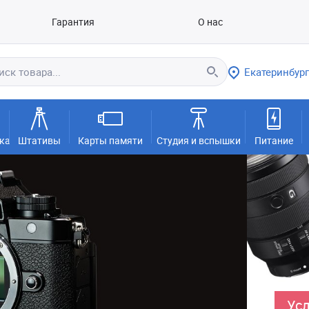
Гарантия
О нас
Екатеринбург
ка
Штативы
Карты памяти
Студия и вспышки
Питание
Усл