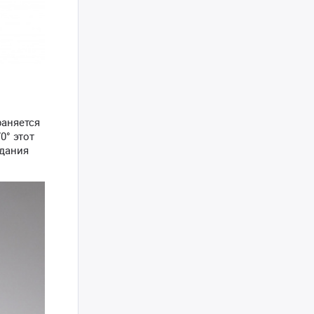
раняется
0° этот
здания