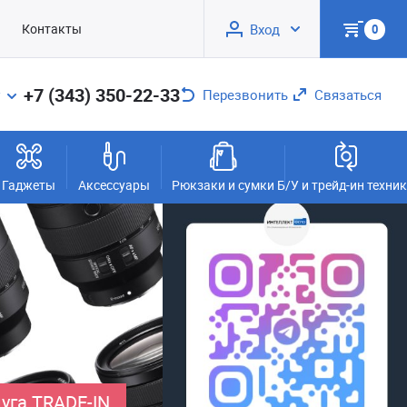
Контакты
Вход
0
+7 (343) 350-22-33
Перезвонить
Связаться
Гаджеты
Аксессуары
Рюкзаки и сумки
Б/У и трейд-ин техни
уга TRADE-IN