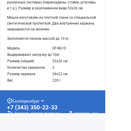
различных системах (перекладины, стойки, штативы
и т.д.). Размер в разложенном виде 53х26 см.
Мешок изготовлен из плотной ткани со специальной
синтетической пропиткой. Два внутренних кармана
закрываются на молнию.
Заполняется песком массой до 10 кг.
Модель
SP-BG10
Выдерживают нагрузку до
10кг
Размер (общий)
53х26 см
Количество карманов
2
Размер кармана
24х22 см
Вес
220 г
Екатеринбург
+7 (343) 350-22-33
Заказать обратный звонок
Написать нам
8 (800) 300-46-05
Бесплатный звонок по РФ