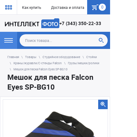
0
Как купить
Доставка и оплата
Гарантия
+7 (343) 350-22-33
Главная
Товары
Студийное оборудование
Стойки
Краны/журавли/С-стенды Falcon
Грузы/мешки/ролики
Мешок для песка Falcon Eyes SP-BG10
Мешок для песка Falcon
Eyes SP-BG10