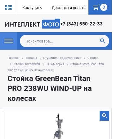
0
Как купить
Доставка и оплата
Гарантия
+7 (343) 350-22-33
Главная
Товары
Студийное оборудование
Стойки
Стойки GreenBean
TITAN серия
Стойка GreenBean Titan
PRO 238WU WIND-UP на колесах
Стойка GreenBean Titan
PRO 238WU WIND-UP на
колесах