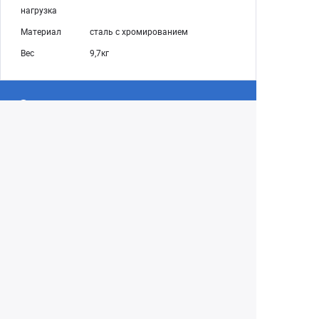
нагрузка
Материал
сталь c хромированием
Вес
9,7кг
Екатеринбург
+7 (343) 350-22-33
Заказать обратный звонок
Написать нам
8 (800) 300-46-05
Бесплатный звонок по РФ
Пн—Пт: 10:00 — 19:00. Сб: 10:00 — 18:00
Вс: ВЫХОДНОЙ!
г. Екатеринбург, ул. Первомайская, 56
Любое несоответствие информации о продукте на
сайте с фактом - лишь досадное недоразумение,