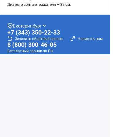
Диаметр зонта-отражателя – 82 см.
Екатеринбург
+7 (343) 350-22-33
Заказать обратный звонок
Написать нам
8 (800) 300-46-05
Бесплатный звонок по РФ
Пн—Пт: 10:00 — 19:00. Сб: 10:00 — 18:00
Вс: ВЫХОДНОЙ!
г. Екатеринбург, ул. Первомайская, 56
Любое несоответствие информации о продукте на
сайте с фактом - лишь досадное недоразумение,
звоните - уточняйте у менеджеров.
Вся информация на сайте носит справочный
характер и не является публичной офертой,