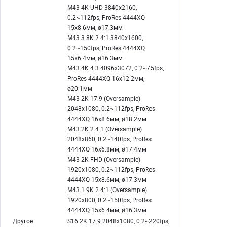
M43 4K UHD 3840x2160,
0.2~112fps, ProRes 4444XQ
15x8.6мм, ø17.3мм
M43 3.8K 2.4:1 3840x1600,
0.2~150fps, ProRes 4444XQ
15x6.4мм, ø16.3мм
M43 4K 4:3 4096x3072, 0.2~75fps,
ProRes 4444XQ 16x12.2мм,
ø20.1мм
M43 2K 17:9 (Oversample)
2048x1080, 0.2~112fps, ProRes
4444XQ 16x8.6мм, ø18.2мм
M43 2K 2.4:1 (Oversample)
2048x860, 0.2~140fps, ProRes
4444XQ 16x6.8мм, ø17.4мм
M43 2K FHD (Oversample)
1920x1080, 0.2~112fps, ProRes
4444XQ 15x8.6мм, ø17.3мм
M43 1.9K 2.4:1 (Oversample)
1920x800, 0.2~150fps, ProRes
4444XQ 15x6.4мм, ø16.3мм
Другое
S16 2K 17:9 2048x1080, 0.2~220fps,