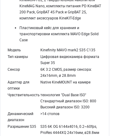
KineMAG Nano, комплекты питания PD KineBAT
200 Pack, GripBAT 4S Pack и GripBAT 2S,
комплект аксессуаров KineKIT-Edge
Пластиковый кейс для хранения и
транспортировки комплекта MAVO Edge Solid
Case
Модель
Kinefinity MAVO mark2 S35 C135
Тип камеры
Цифровая видеокамера формата
Super 35
Сенсор
6K 3:2 CMOS, размер сенсора:
24x16mm, ø 28.8mm
Адаптер для
Native KineMOUNT на камере
оптики
Чувствительность
технология "Dual Base ISO"
Стандартный диапазон ISO: 800
Высокий диапазон ISO: 3200
Динамический
>14 стопов
диапазон
Разрешение S35
S35 6K OG 6144x4016, 0.2~60fps,
ProRes 4444XQ 24x16мм, ø28.8мм