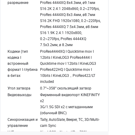
разрешение
ProRes 4444XQ 8x4.3мм, ø9.1мм
S16 2K 2.4:1 2048x860, 0.2~270fps,
ProRes 4444XQ 8x3.4мм, ø8.7мм
S16 2K FHD 1920x1080, 0.2~220fps,
ProRes 4444XQ 7.5x4.3мм, ø8.6мм
S16 1.9K 2.4:1 1920x800,
0.2~270fps, ProRes 4444XQ
7.5x3.2мм, ø 8.2мм
Кодеки (тип
ProRes4444XQ I Quicktime mov I
кодека I
12bits I KineLOG3 ProRes4444 I
встроенный
Quicktime mov I 12bits I KineLOG3
формат I глубина
ProRes422HQ I Quicktime mov I
в битах
10bits I KineLOG3，ProRes422/LT
included
Угол затвора
0.7°~358° скользящий затвор
Видеовыходы
Фирменный видеопорт KINEFINITY
x2
3G/1.5G SDI x2 с метаданными
(обычный BNC)
Синхронизация и
Tally, AutoSlate, Beeper, TC, 3D/Multi-
управление
cam Sync
LUT
KineLOG3，Neutral(Rec 709)，