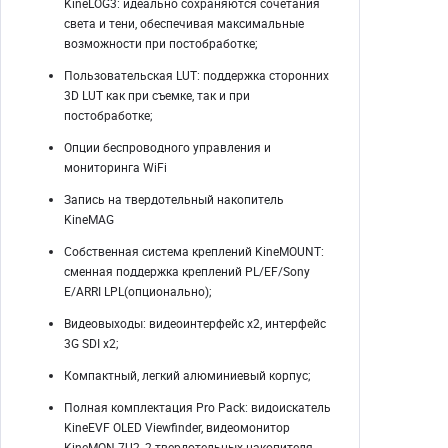
KineLOG3: идеально сохраняются сочетания
света и тени, обеспечивая максимальные
возможности при постобработке;
Пользовательская LUT: поддержка сторонних
3D LUT как при съемке, так и при
постобработке;
Опции беспроводного управления и
мониторинга WiFi
Запись на твердотельный накопитель
KineMAG
Собственная система креплений KineMOUNT:
сменная поддержка креплений PL/EF/Sony
E/ARRI LPL(опционально);
Видеовыходы: видеоинтерфейс x2, интерфейс
3G SDI x2;
Компактный, легкий алюминиевый корпуc;
Полная комплектация Pro Pack: видоискатель
KineEVF OLED Viewfinder, видеомонитор
KineMON-7U2, 2 твердотельных накопителя