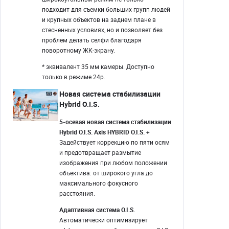
подходит для съемки больших групп людей
и крупных объектов на заднем плане в
стесненных условиях, но и позволяет без
проблем делать селфи благодаря
поворотному ЖК-экрану.
* эквивалент 35 мм камеры. Доступно
только в режиме 24p.
Новая система стабилизации
Hybrid O.I.S.
5-осевая новая система стабилизации
Hybrid O.I.S. Axis HYBRID O.I.S. +
Задействует коррекцию по пяти осям
и предотвращает размытие
изображения при любом положении
объектива: от широкого угла до
максимального фокусного
расстояния.
Адаптивная система O.I.S.
Автоматически оптимизирует