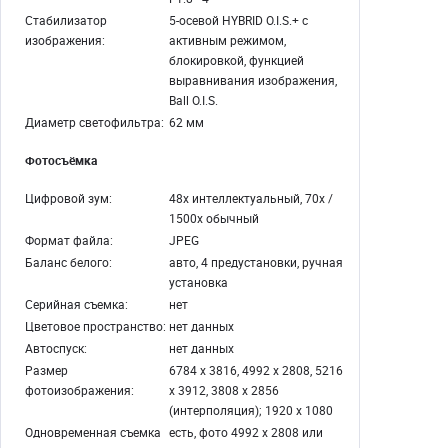
Стабилизатор
5-осевой HYBRID O.I.S.+ с
изображения:
активным режимом,
блокировкой, функцией
выравнивания изображения,
Ball O.I.S.
Диаметр светофильтра:
62 мм
Фотосъёмка
Цифровой зум:
48х интеллектуальный, 70х /
1500х обычный
Формат файла:
JPEG
Баланс белого:
авто, 4 предустановки, ручная
установка
Серийная съемка:
нет
Цветовое пространство:
нет данных
Автоспуск:
нет данных
Размер
6784 x 3816, 4992 x 2808, 5216
фотоизображения:
x 3912, 3808 x 2856
(интерполяция); 1920 x 1080
Одновременная съемка
есть, фото 4992 x 2808 или