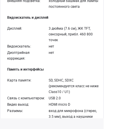
Внешняя подсветка:
холодный башмак для лампы
постоянного света
Видоискатель и дисплей
Дисплей:
3 дюйма (7.6 см), ЖК TFT,
сенсорный, прибл. 460 800
точек
Видоискатель:
нет
Диоптрийная
нет
коррекция:
Память и интерфейсы
Карта памяти:
SD, SDHC, SDXC
(рекомендуется класс не ниже
Class10 / U1)
Связь с компьютером:
USB 2.0
Видео выход:
HDMI micro D
Разъемы:
вход для микрофона (стерео,
3.5 мм), выход а наушники
(стерео, 3.5 мм)
Встроенная память:
нет