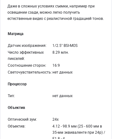
Даже в сложных условиях съемки, например при
освещении сзади, можно легко получить
естественные видео с реалистичной градацией тонов.
Матрица
Датчик изображения:
1/2.5" BSI-MOS
Число эффективных
8.29 млн.
пикселей:
Соотношение сторон:
16:9
Светочувствительность:
нет данных
Процессор
Тип:
нет данных
Объектив
Оптический зум:
24х
Объектив:
4.12 - 98.9 мм (25 - 600 мм в
35-мм эквиваленте при 24р) /
F1.8 - 4