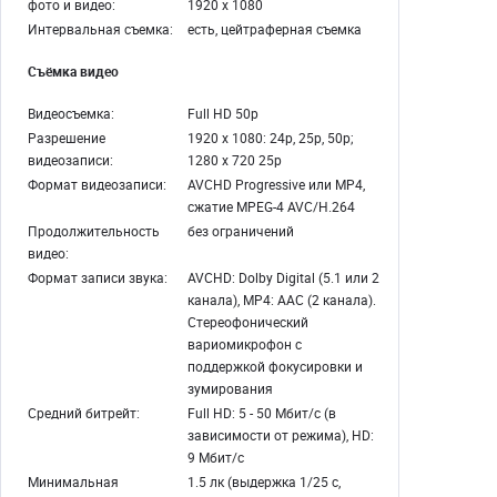
фото и видео:
1920 х 1080
Интервальная съемка:
есть, цейтраферная съемка
Съёмка видео
Видеосъемка:
Full HD 50p
Разрешение
1920 х 1080: 24p, 25p, 50p;
видеозаписи:
1280 х 720 25р
Формат видеозаписи:
AVCHD Progressive или MP4,
сжатие MPEG-4 AVC/H.264
Продолжительность
без ограничений
видео:
Формат записи звука:
AVCHD: Dolby Digital (5.1 или 2
канала), MP4: AAC (2 канала).
Стереофонический
вариомикрофон с
поддержкой фокусировки и
зумирования
Средний битрейт:
Full HD: 5 - 50 Мбит/с (в
зависимости от режима), HD:
9 Мбит/с
Минимальная
1.5 лк (выдержка 1/25 с,