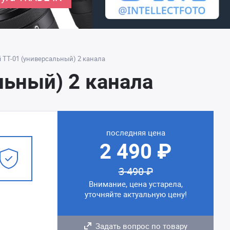
 TT-01 (универсальный) 2 канала
льный) 2 канала
последняя цена
2 490 ₽
3 490 ₽
Внимание, цена устарела,
уточняйте актуальную цену!
Задать вопрос по товару