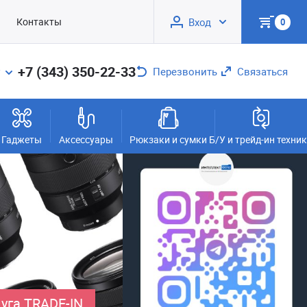
Контакты
Вход
0
+7 (343) 350-22-33
Перезвонить
Связаться
Гаджеты
Аксессуары
Рюкзаки и сумки
Б/У и трейд-ин техни
уга TRADE-IN