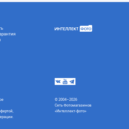
ть
арантия
ы
ое
© 2004–2026
Сеть Фотомагазинов
офертой,
«Интеллект-фото»
ерации.