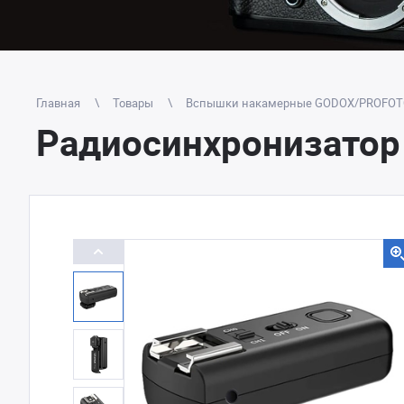
Главная
Товары
Вспышки накамерные GODOX/PROFO
Радиосинхронизатор 