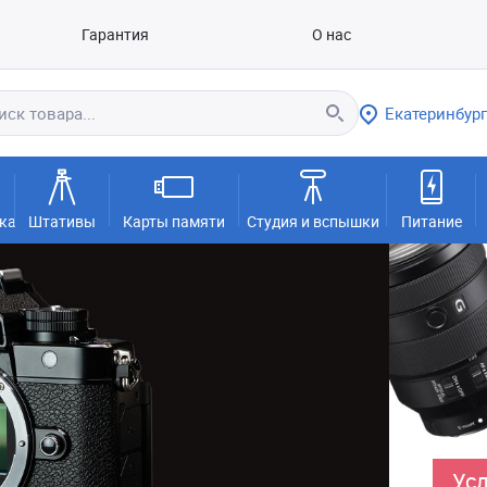
Гарантия
О нас
Екатеринбург
ка
Штативы
Карты памяти
Студия и вспышки
Питание
Усл