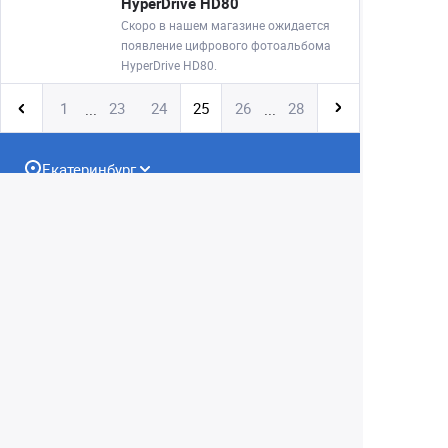
HyperDrive HD80
Скоро в нашем магазине ожидается
появление цифрового фотоальбома
HyperDrive HD80.
1
23
24
25
26
28
...
...
Екатеринбург
+7 (343) 350-22-33
Заказать обратный звонок
Написать нам
8 (800) 300-46-05
Бесплатный звонок по РФ
Пн—Пт: 10:00 — 19:00. Сб: 10:00 — 18:00
Вс: ВЫХОДНОЙ!
г. Екатеринбург, ул. Первомайская, 56
Любое несоответствие информации о продукте на