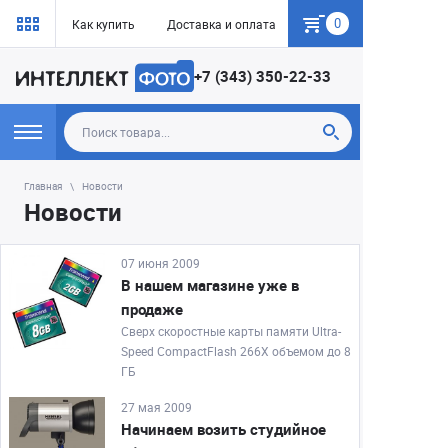
0
Как купить
Доставка и оплата
Гарантия
+7 (343) 350-22-33
Главная
Новости
Новости
07 июня 2009
В нашем магазине уже в
продаже
Сверх скоростные карты памяти Ultra-
Speed CompactFlash 266X объемом до 8
ГБ
27 мая 2009
Начинаем возить студийное