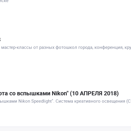
нске
8
т мастер-классы от разных фотошкол города, конференция, к
та со вспышками Nikon" (10 АПРЕЛЯ 2018)
ышками Nikon Speedlight". Система креативного освещения (C