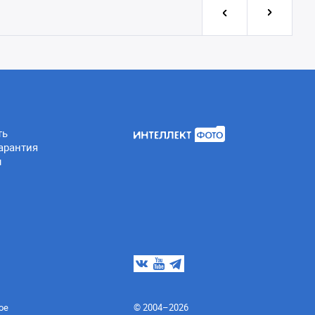
ть
арантия
ы
ое
© 2004–2026