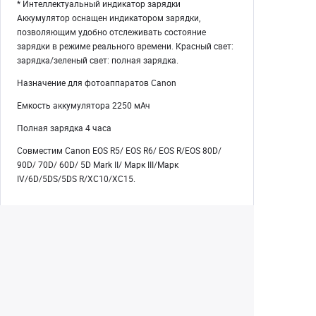
* Интеллектуальный индикатор зарядки
Аккумулятор оснащен индикатором зарядки,
позволяющим удобно отслеживать состояние
зарядки в режиме реального времени. Красный свет:
зарядка/зеленый свет: полная зарядка.
Назначение для фотоаппаратов Canon
Емкость аккумулятора 2250 мАч
Полная зарядка 4 часа
Совместим Canon EOS R5/ EOS R6/ EOS R/EOS 80D/
90D/ 70D/ 60D/ 5D Mark II/ Марк III/Марк
IV/6D/5DS/5DS R/XC10/XC15.
Екатеринбург
+7 (343) 350-22-33
Заказать обратный звонок
Написать нам
8 (800) 300-46-05
Бесплатный звонок по РФ
Пн—Пт: 10:00 — 19:00. Сб: 10:00 — 18:00