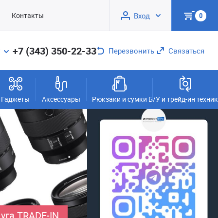
Контакты
Вход
0
+7 (343) 350-22-33
Перезвонить
Связаться
Гаджеты
Аксессуары
Рюкзаки и сумки
Б/У и трейд-ин техни
уга TRADE-IN