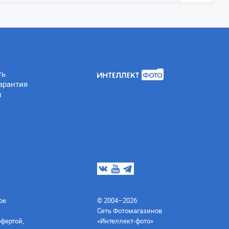
ть
арантия
ы
ое
© 2004–2026
Сеть Фотомагазинов
офертой,
«Интеллект-фото»