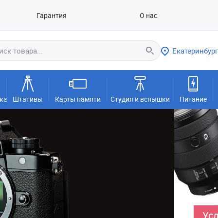
Гарантия
О нас
Екатеринбург
ка
Штативы
Карты памяти
Студия и вспышки
Питание
Усл