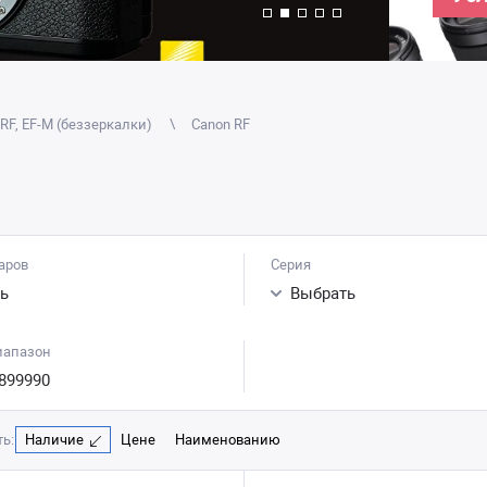
RF, EF-M (беззеркалки)
Canon RF
аров
Серия
ь
Выбрать
иапазон
899990
ь:
Наличие
Цене
Наименованию