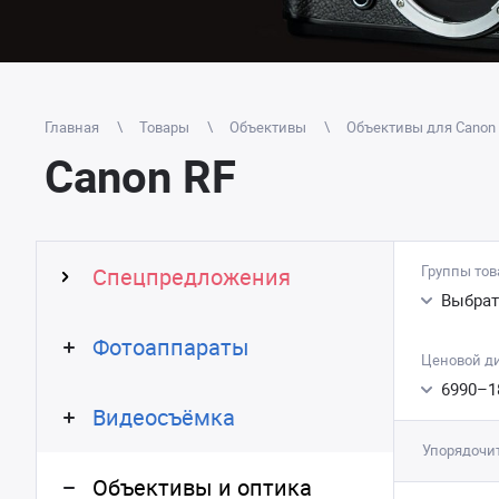
Главная
Товары
Объективы
Объективы для Canon 
Canon RF
Группы тов
Спецпредложения
Выбрат
Фотоаппараты
Ценовой д
6990
–
1
Видеосъёмка
Упорядочит
Объективы и оптика