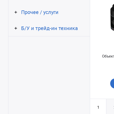
Прочее / услуги
Б/У и трейд-ин техника
Объект
1