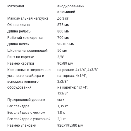
Материал
анодированный
алюминий
Максимальная нагрузка
до 3 кг
Общая длина
875 мм
Длина рельсы
800 мм
Рабочий ход каретки
700 мм
Длина ножек
90-105 мм
Ширина направляющей
50 мм
Винт на каретке
3/8"
Размер каретки
90х89 мм
Крепежные отверстия для
на рельсе: 4х1/4", 4х3/8"
установки слайдера и
на торцах: 4х1/4",
вспомогательного
2х3/8"
оборудования
на каретке: 1х1/4",
1х3/8"
Пузырьковый уровень
есть
Вес слайдера
1,35 кг
Вес слайдера с чехлом
1,8 кг
Вес слайдера с упаковкой
2,1 кг
Размер упаковки
920х195х80 мм