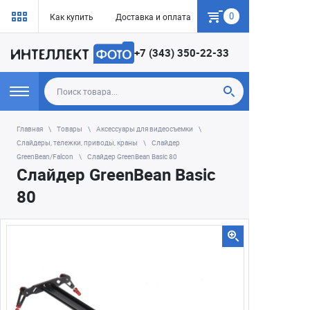
0
Как купить
Доставка и оплата
Гарантия
+7 (343) 350-22-33
Главная
Товары
Аксессуары для видеосъемки
Слайдеры, тележки, приводы, краны
Слайдер
GreenBean/Falcon
Слайдер GreenBean Basic 80
Слайдер GreenBean Basic
80