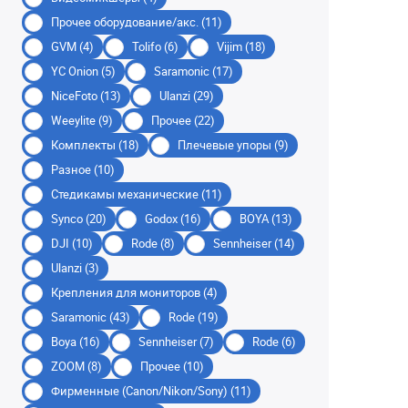
Прочее оборудование/акс. (11)
GVM (4)
Tolifo (6)
Vijim (18)
YC Onion (5)
Saramonic (17)
NiceFoto (13)
Ulanzi (29)
Weeylite (9)
Прочее (22)
Комплекты (18)
Плечевые упоры (9)
Разное (10)
Стедикамы механические (11)
Synco (20)
Godox (16)
BOYA (13)
DJI (10)
Rode (8)
Sennheiser (14)
Ulanzi (3)
Крепления для мониторов (4)
Saramonic (43)
Rode (19)
Boya (16)
Sennheiser (7)
Rode (6)
ZOOM (8)
Прочее (10)
Фирменные (Canon/Nikon/Sony) (11)