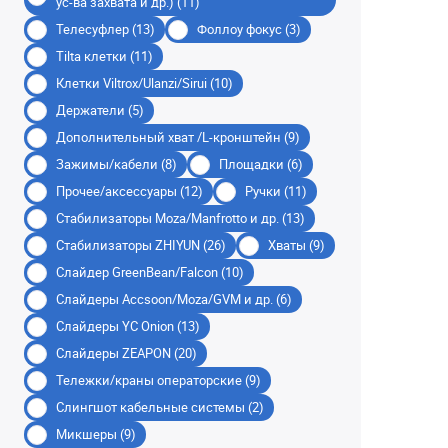
ус-ва захвата и др.) (11)
Телесуфлер (13)
Фоллоу фокус (3)
Tilta клетки (11)
Клетки Viltrox/Ulanzi/Sirui (10)
Держатели (5)
Дополнительный хват /L-кронштейн (9)
Зажимы/кабели (8)
Площадки (6)
Прочее/аксессуары (12)
Ручки (11)
Стабилизаторы Moza/Manfrotto и др. (13)
Стабилизаторы ZHIYUN (26)
Хваты (9)
Слайдер GreenBean/Falcon (10)
Слайдеры Accsoon/Moza/GVM и др. (6)
Слайдеры YC Onion (13)
Слайдеры ZEAPON (20)
Тележки/краны операторские (9)
Слингшот кабельные системы (2)
Микшеры (9)