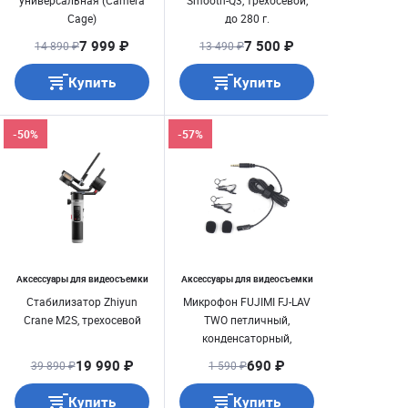
универсальная (Camera
Smooth-Q3, трехосевой,
Cage)
до 280 г.
7 999 ₽
7 500 ₽
14 890 ₽
13 490 ₽
Купить
Купить
-50%
-57%
Аксессуары для видеосъемки
Аксессуары для видеосъемки
Стабилизатор Zhiyun
Микрофон FUJIMI FJ-LAV
Crane M2S, трехосевой
TWO петличный,
конденсаторный,
всенаправленный,
19 990 ₽
690 ₽
39 890 ₽
1 590 ₽
проводной, разъем типа
TRRS
Купить
Купить