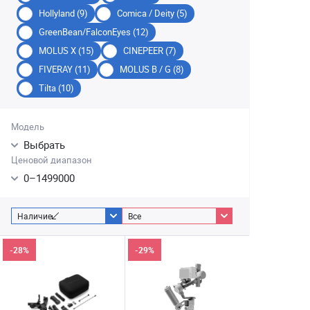
Hollyland (9)
Comica / Deity (5)
GreenBean/FalconEyes (12)
MOLUS X (15)
CINEPEER (7)
FIVERAY (11)
MOLUS B / G (8)
Tilta (10)
Модель
Выбрать
Ценовой диапазон
0
–
1499000
Наличие
Все
-28%
-29%