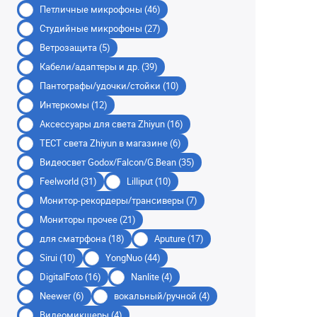
Петличные микрофоны (46)
Студийные микрофоны (27)
Ветрозащита (5)
Кабели/адаптеры и др. (39)
Пантографы/удочки/стойки (10)
Интеркомы (12)
Аксессуары для света Zhiyun (16)
ТЕСТ света Zhiyun в магазине (6)
Видеосвет Godox/Falcon/G.Bean (35)
Feelworld (31)
Lilliput (10)
Монитор-рекордеры/трансиверы (7)
Мониторы прочее (21)
для сматрфона (18)
Aputure (17)
Sirui (10)
YongNuo (44)
DigitalFoto (16)
Nanlite (4)
Neewer (6)
вокальный/ручной (4)
Видеомикшеры (4)