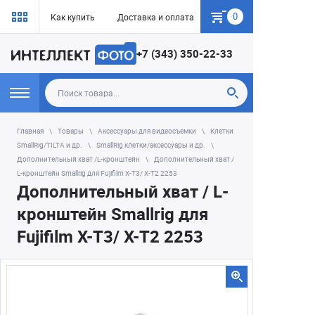
0
Как купить
Доставка и оплата
Гарантия
+7 (343) 350-22-33
Главная
Товары
Аксессуары для видеосъемки
Клетки
SmallRig/TILTA и др.
SmallRig клетки/аксессуары и др.
Дополнительный хват /L-кронштейн
Дополнительный хват /
L-кронштейн Smallrig для Fujifilm X-T3/ X-T2 2253
Дополнительный хват / L-
кронштейн Smallrig для
Fujifilm X-T3/ X-T2 2253