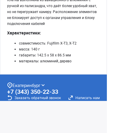
ручкой из палисандра, что даёт более удобный хват,
но не перегружает камеру. Расположение элементов
не блокирует доступ к органам управления и блоку
подключения кабелей
Характеристики:
совместимость: Fujifilm X-T3, X-T2
масса: 140 г
габариты: 142.5 х 58 х 86.5 мм
материалы: алюминий, дерево
Екатеринбург
+7 (343) 350-22-33
Заказать обратный звонок
Написать нам
8 (800) 300-46-05
Бесплатный звонок по РФ
Пн—Пт: 10:00 — 19:00. Сб: 10:00 — 18:00
Вс: ВЫХОДНОЙ!
г. Екатеринбург, ул. Первомайская, 56