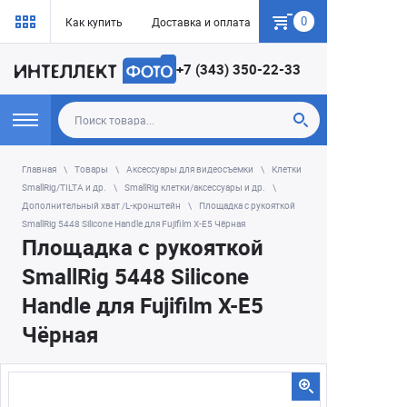
0
Как купить
Доставка и оплата
Гарантия
+7 (343) 350-22-33
Главная
Товары
Аксессуары для видеосъемки
Клетки
SmallRig/TILTA и др.
SmallRig клетки/аксессуары и др.
Дополнительный хват /L-кронштейн
Площадка с рукояткой
SmallRig 5448 Silicone Handle для Fujifilm X-E5 Чёрная
Площадка с рукояткой
SmallRig 5448 Silicone
Handle для Fujifilm X-E5
Чёрная