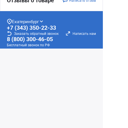
Отзывы о товаре
Написать отзыв
Екатеринбург
+7 (343) 350-22-33
Заказать обратный звонок
Написать нам
8 (800) 300-46-05
Бесплатный звонок по РФ
Пн—Пт: 10:00 — 19:00. Сб: 10:00 — 18:00
Вс: ВЫХОДНОЙ!
г. Екатеринбург, ул. Первомайская, 56
Любое несоответствие информации о продукте на
сайте с фактом - лишь досадное недоразумение,
звоните - уточняйте у менеджеров.
Вся информация на сайте носит справочный
характер и не является публичной офертой,
определяемой положениями Статьи 437