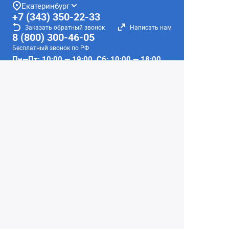
Екатеринбург
+7 (343) 350-22-33
Заказать обратный звонок
Написать нам
8 (800) 300-46-05
Бесплатный звонок по РФ
Пн—Пт: 10:00 — 19:00. Сб: 10:00 — 18:00
Вс: ВЫХОДНОЙ!
г. Екатеринбург, ул. Первомайская, 56
Любое несоответствие информации о продукте на
сайте с фактом - лишь досадное недоразумение,
звоните - уточняйте у менеджеров.
Вся информация на сайте носит справочный
характер и не является публичной офертой,
определяемой положениями Статьи 437
Гражданского кодекса Российской Федерации.
© 2004–2026 Сеть Фотомагазинов
«Интеллект-фото»