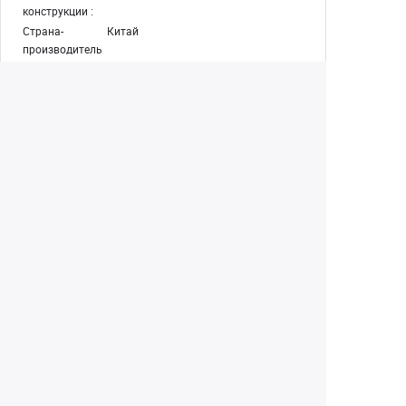
конструкции :
Страна-
Китай
производитель
:
Вес :
1448 г
Екатеринбург
+7 (343) 350-22-33
Заказать обратный звонок
Написать нам
8 (800) 300-46-05
Бесплатный звонок по РФ
Пн—Пт: 10:00 — 19:00. Сб: 10:00 — 18:00
Вс: ВЫХОДНОЙ!
г. Екатеринбург, ул. Первомайская, 56
Любое несоответствие информации о продукте на