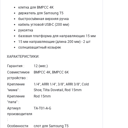
клетка для BMPCC 4K
держатель для Samsung T5
быстросъёмная верхняя ручка
кабель угловой USB-C (200 мм)
рукоятка
базовая платформа для направляющих 15 мм
15 мм направляющие (длина 200 мм) - 2 шт
солнцезащитный козырек
ХАРАКТЕРИСТИКИ:
Гарантия :
12 (мес.)
Совместимое
BMPCC 4K, BMPCC 6K
устройство :
Крепление
1/4", ARRI 1/4", 3/8", ARRI 3/8", Cold
"мама" :
Shoe, Tilta Dovetail, Rod 15mm
Крепление
Rod 15mm
"папа" :
Артикул
TA-T01-A-G
производителя
:
Особенности
слот для Samsung T5