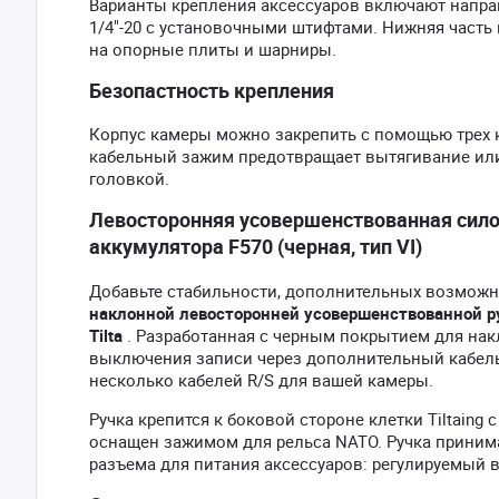
Варианты крепления аксессуаров включают направ
1/4"-20 с установочными штифтами. Нижняя часть
на опорные плиты и шарниры.
Безопастность крепления
Корпус камеры можно закрепить с помощью трех к
кабельный зажим предотвращает вытягивание или 
головкой.
Левосторонняя усовершенствованная силов
аккумулятора F570 (черная, тип VI)
Добавьте стабильности, дополнительных возможн
наклонной левосторонней усовершенствованной ру
Tilta
. Разработанная с черным покрытием для нак
выключения записи через дополнительный кабель
несколько кабелей R/S для вашей камеры.
Ручка крепится к боковой стороне клетки Tiltain
оснащен зажимом для рельса NATO. Ручка принимае
разъема для питания аксессуаров: регулируемый вы