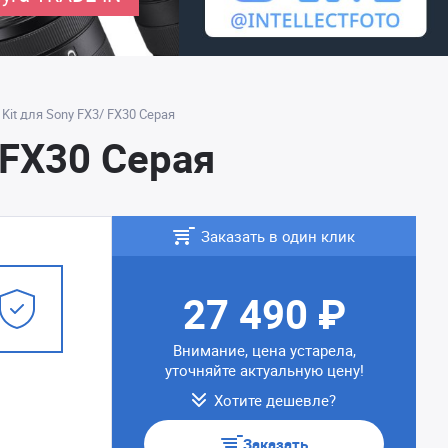
t Kit для Sony FX3/ FX30 Серая
/ FX30 Серая
Заказать в один клик
27 490 ₽
Внимание, цена устарела,
уточняйте актуальную цену!
Хотите дешевле?
Заказать