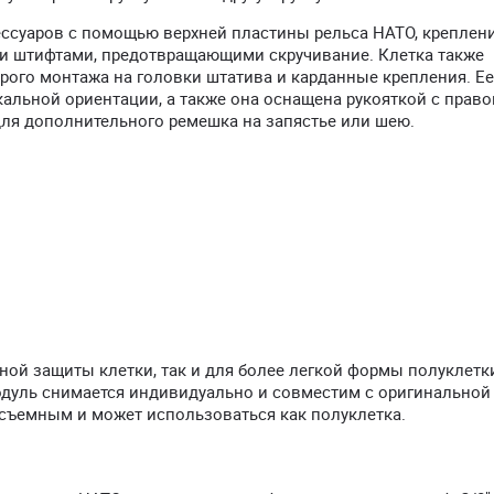
ессуаров с помощью верхней пластины рельса НАТО, креплен
ими штифтами, предотвращающими скручивание. Клетка также
трого монтажа на головки штатива и карданные крепления. Е
икальной ориентации, а также она оснащена рукояткой с право
ля дополнительного ремешка на запястье или шею.
ной защиты клетки, так и для более легкой формы полуклетк
одуль снимается индивидуально и совместим с оригинальной
 съемным и может использоваться как полуклетка.