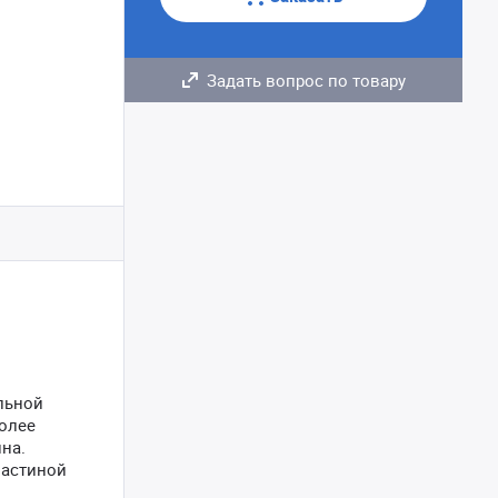
Задать вопрос по товару
льной
олее
на.
ластиной