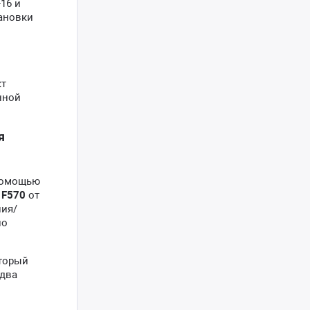
16 и
тановки
кт
нной
я
 помощью
 F570
от
ния/
но
оторый
 два