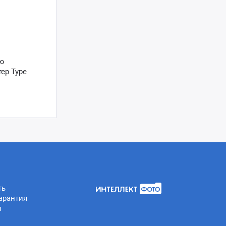
ю
ер Type
ть
арантия
ы