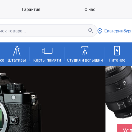
Гарантия
О нас
Екатеринбург
ка
Штативы
Карты памяти
Студия и вспышки
Питание
Усл