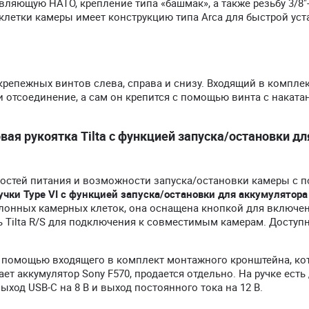
ляющую НАТО, крепление типа «башмак», а также резьбу 3/8"-
 клетки камеры имеет конструкцию типа Arca для быстрой ус
репежных винтов слева, справа и снизу. Входящий в компле
отсоединение, а сам он крепится с помощью винта с наката
ая рукоятка Tilta с функцией запуска/остановки дл
остей питания и возможности запуска/остановки камеры с
чки Type VI с функцией запуска/остановки для аккумулятора
лонных камерных клеток, она оснащена кнопкой для включе
 Tilta R/S для подключения к совместимым камерам. Доступ
g с помощью входящего в комплект монтажного кронштейна, к
т аккумулятор Sony F570, продается отдельно. На ручке есть
ход USB-C на 8 В и выход постоянного тока на 12 В.