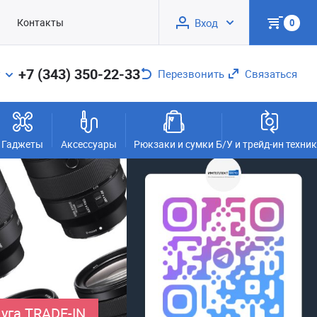
Контакты
Вход
0
+7 (343) 350-22-33
Перезвонить
Связаться
Гаджеты
Аксессуары
Рюкзаки и сумки
Б/У и трейд-ин техни
уга TRADE-IN