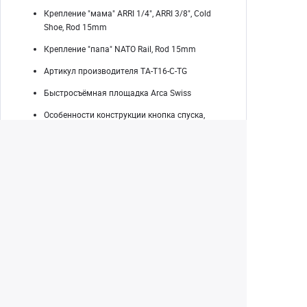
Крепление "мама" ARRI 1/4", ARRI 3/8", Cold
Shoe, Rod 15mm
Крепление "папа" NATO Rail, Rod 15mm
Артикул производителя TA-T16-C-TG
Быстросъёмная площадка Arca Swiss
Особенности конструкции кнопка спуска,
зажим провода
Вес 1544 г
Екатеринбург
+7 (343) 350-22-33
Заказать обратный звонок
Написать нам
8 (800) 300-46-05
Бесплатный звонок по РФ
Пн—Пт: 10:00 — 19:00. Сб: 10:00 — 18:00
Вс: ВЫХОДНОЙ!