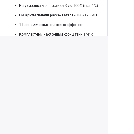
Регулировка мощности от 0 до 100% (шаг 1%)
Габариты панели рассеивателя - 180х120 мм
11 динамических световых эффектов
Комплектный наклонный кронштейн 1/4” с
адаптером «башмак»для крепления на
фотоаппарат или стойку под углом
Питание от сетевого адаптера 12В 2А (в
комплекте) / аккумулятора NP-F
(приобретается отдельно)
Вес 375 г.
Екатеринбург
+7 (343) 350-22-33
Заказать обратный звонок
Написать нам
8 (800) 300-46-05
Бесплатный звонок по РФ
Пн—Пт: 10:00 — 19:00. Сб: 10:00 — 18:00