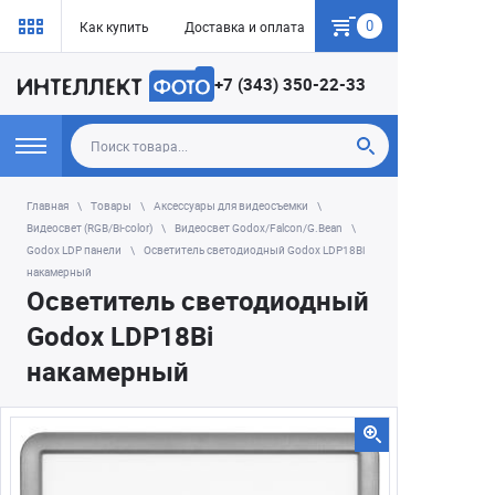
0
Как купить
Доставка и оплата
Гарантия
+7 (343) 350-22-33
Главная
Товары
Аксессуары для видеосъемки
Видеосвет (RGB/Bi-color)
Видеосвет Godox/Falcon/G.Bean
Godox LDP панели
Осветитель светодиодный Godox LDP18Bi
накамерный
Осветитель светодиодный
Godox LDP18Bi
накамерный