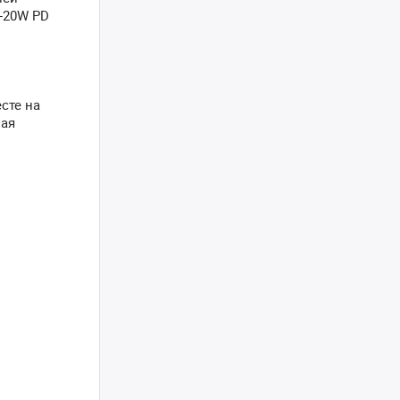
C-20W PD
сте на
ная