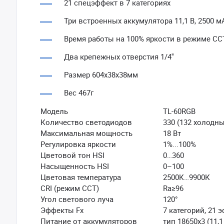
21 спецэффект в 7 категориях
Три встроенных аккумулятора 11,1 В, 2500 м
Время работы на 100% яркости в режиме СС
Два крепежных отверстия 1/4''
Размер 604х38х38мм
Вес 467г
Модель
TL-60RGB
Количество светодиодов
330 (132 холодны
Максимальная мощность
18 Вт
Регулировка яркости
1%...100%
Цветовой тон HSI
0…360
Насыщенность HSI
0–100
Цветовая температура
2500К…9900К
CRI (режим ССТ)
Ra≥96
Угол светового луча
120°
Эффекты Fx
7 категорий, 21 
Питание от аккумуляторов
тип 18650х3 (11,1