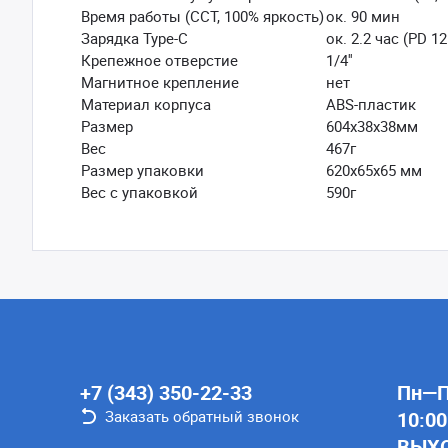
Время работы (ССТ, 100% яркость)
ок. 90 мин
Зарядка Type-C
ок. 2.2 час (PD 1
Крепежное отверстие
1/4''
Магнитное крепление
нет
Материал корпуса
ABS-пластик
Размер
604х38х38мм
Вес
467г
Размер упаковки
620х65х65 мм
Вес с упаковкой
590г
+7 (343) 350-22-33
Пн—Пт
Заказать обратный звонок
10:00
ВЫХ