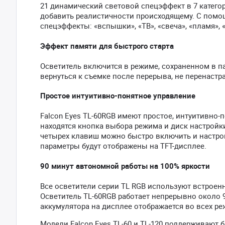
21 динамический световой спецэффект в 7 катего
добавить реалистичности происходящему. С пом
спецэффекты: «вспышки», «ТВ», «свеча», «пламя», 
Эффект памяти для быстрого старта
Осветитель включится в режиме, сохраненном в 
вернуться к съемке после перерыва, не перенастр
Простое интуитивно-понятное управление
Falcon Eyes TL-60RGB имеют простое, интуитивно
находятся кнопка выбора режима и диск настройки
четырех клавиш можно быстро включить и настро
параметры будут отображены на TFT-дисплее.
90 минут автономной работы на 100% яркости
Все осветители серии TL RGB используют встроен
Осветитель TL-60RGB работает непрерывно около 9
аккумулятора на дисплее отображается во всех ре
Модели Falcon Eyes TL-60 и TL-120 поддерживают 