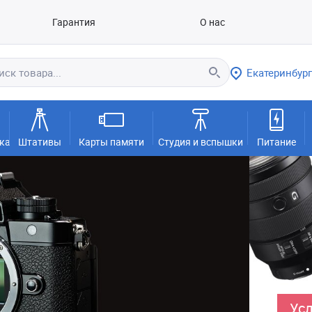
Гарантия
О нас
Екатеринбург
ка
Штативы
Карты памяти
Студия и вспышки
Питание
Усл