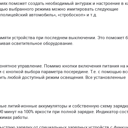
риях поможет создать необходимый антураж и настроение в к
ощью выбранного режима можно имитировать следующие
«полицейский автомобиль», «стробоскоп» и т.д.
памяти устройства при последнем выключении. Это поможет 
аивая осветительное оборудование.
-понятное управление. Помимо кнопки включения питания на 
 с кнопкой выбора параметра посередине. Т.е. с помощью вс
ить любой доступный режим освещения. Все установленные
ные литий-ионные аккумуляторы и собственную схему зарядк
0 минут на 100% яркости при полной зарядке. Индикатор сос
жимах работы.
быструю зарядку от специальных зарядных устройств с функц