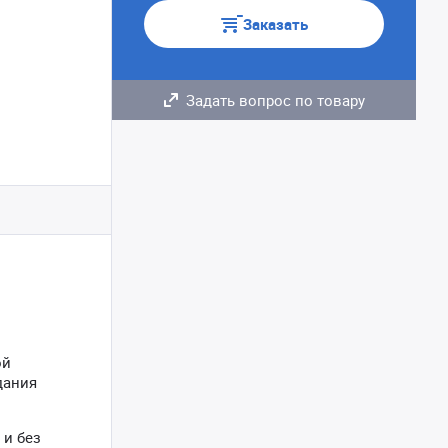
Заказать
Задать вопрос по товару
ой
дания
 и без