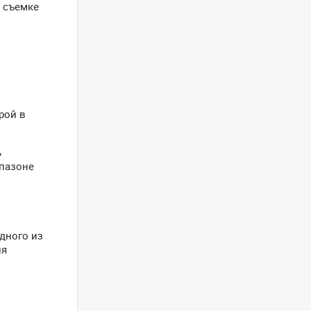
и съемке
рой в
ь
апазоне
дного из
ия