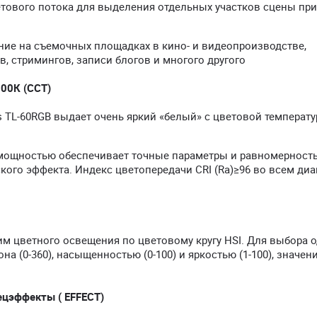
етового потока для выделения отдельных участков сцены пр
ние на съемочных площадках в кино- и видеопроизводстве,
, стримингов, записи блогов и многого другого
900К (ССТ)
 TL-60RGB выдает очень яркий «белый» с цветовой температу
мощностью обеспечивает точные параметры и равномерност
кого эффекта. Индекс цветопередачи CRI (Ra)≥96 во всем ди
им цветного освещения по цветовому кругу HSI. Для выбора о
на (0-360), насыщенностью (0-100) и яркостью (1-100), значен
цэффекты ( EFFECT)