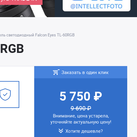
ель светодиодный Falcon Eyes TL-60RGB
0RGB
Заказать в один клик
5 750 ₽
9 690 ₽
Внимание, цена устарела,
уточняйте актуальную цену!
Хотите дешевле?