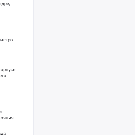
адре,
быстро
корпусе
его
и.
тояния
ией