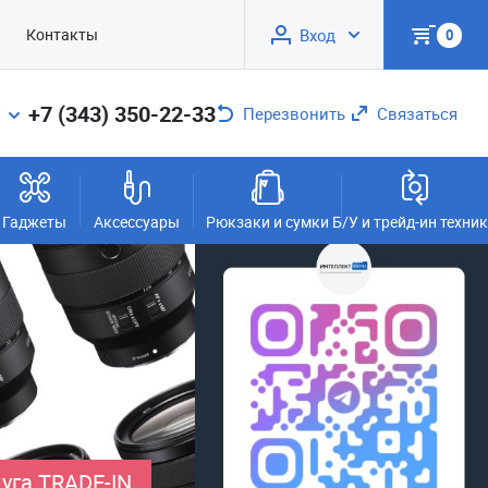
Контакты
Вход
0
+7 (343) 350-22-33
Перезвонить
Связаться
Гаджеты
Аксессуары
Рюкзаки и сумки
Б/У и трейд-ин техни
уга TRADE-IN