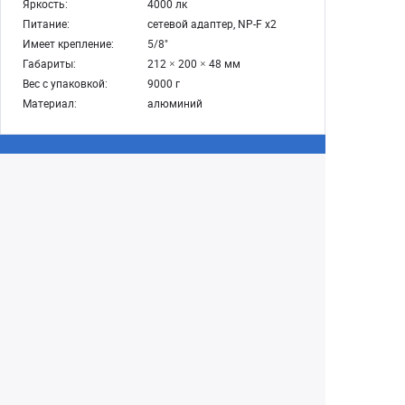
Яркость:
4000 лк
Питание:
сетевой адаптер, NP-F х2
Имеет крепление:
5/8"
Габариты:
212 × 200 × 48 мм
Вес с упаковкой:
9000 г
Материал:
алюминий
Екатеринбург
+7 (343) 350-22-33
Заказать обратный звонок
Написать нам
8 (800) 300-46-05
Бесплатный звонок по РФ
Пн—Пт: 10:00 — 19:00. Сб: 10:00 — 18:00
Вс: ВЫХОДНОЙ!
г. Екатеринбург, ул. Первомайская, 56