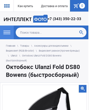
0
Как купить
Доставка и оплата
Гарантия
+7 (343) 350-22-33
Главная
Товары
Аксессуары для видеосъемки
Видеосвет (RGB/Bi-color)
Видеосвет разное (прочие бренды)
Ulanzi
Октобокс Ulanzi Fold DS80 Bowens
(быстросборный)
Октобокс Ulanzi Fold DS80
Bowens (быстросборный)