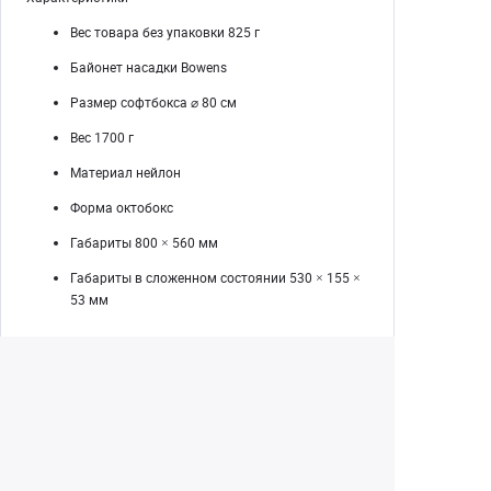
Вес товара без упаковки 825 г
Байонет насадки Bowens
Размер софтбокса ⌀ 80 см
Вес 1700 г
Материал нейлон
Форма октобокс
Габариты 800 × 560 мм
Габариты в сложенном состоянии 530 × 155 ×
53 мм
Екатеринбург
+7 (343) 350-22-33
Заказать обратный звонок
Написать нам
8 (800) 300-46-05
Бесплатный звонок по РФ