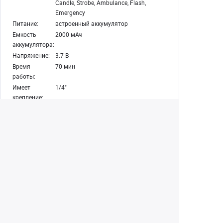
Candle, Strobe, Ambulance, Flash,
Emergency
Питание:
встроенный аккумулятор
Ёмкость
2000 мАч
аккумулятора:
Напряжение:
3.7 В
Время
70 мин
работы:
Имеет
1/4"
крепление:
Габариты:
500 × 37 × 37 мм
Вес без
205 г
упаковки:
Екатеринбург
+7 (343) 350-22-33
Заказать обратный звонок
Написать нам
8 (800) 300-46-05
Бесплатный звонок по РФ
Пн—Пт: 10:00 — 19:00. Сб: 10:00 — 18:00