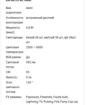
ХАРАКТЕРИСТИКИ:
Вид
жезл
осветителя:
Особенности
встроенный дисплей
конструкции:
Мощность
4.8 Вт
(макс):
Светодиоды:
белый 38 шт, желтый 38 шт, rgb 38шт
шт
Цветовая
2500 — 9000
температура:
RGB режим:
Да
Световой
395 лм
поток:
CRI:
95
Яркость:
0 лк
Угол
120 °
светового
потока:
FX режимы:
Paparazzi, Fireworks, Faulty bulb,
Lightning, TV, Pulsing, Fire, Party, Cop car,