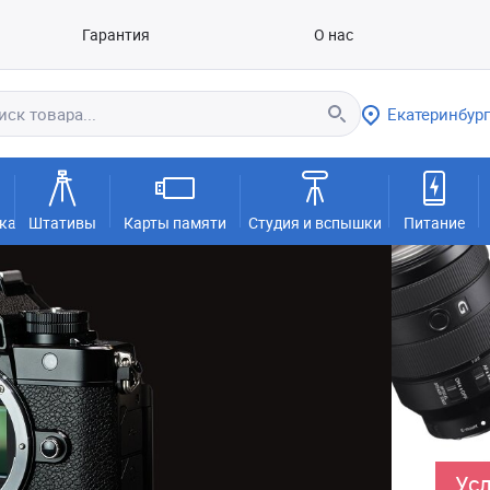
Гарантия
О нас
Екатеринбург
ка
Штативы
Карты памяти
Студия и вспышки
Питание
Усл