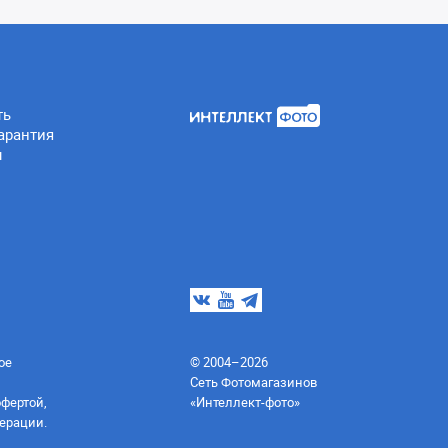
ть
арантия
ы
ое
© 2004–2026
Сеть Фотомагазинов
офертой,
«Интеллект-фото»
ерации.