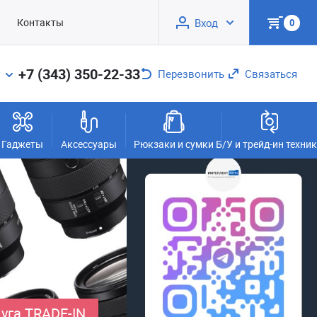
Контакты
Вход
0
+7 (343) 350-22-33
Перезвонить
Связаться
Гаджеты
Аксессуары
Рюкзаки и сумки
Б/У и трейд-ин техни
уга TRADE-IN