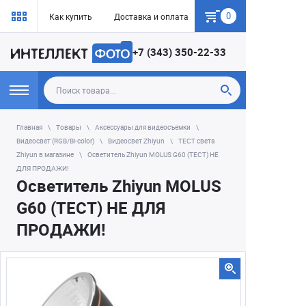
0
Как купить
Доставка и оплата
Гарантия
+7 (343) 350-22-33
Главная
Товары
Аксессуары для видеосъемки
Видеосвет (RGB/Bi-color)
Видеосвет Zhiyun
ТЕСТ света
Zhiyun в магазине
Осветитель Zhiyun MOLUS G60 (ТЕСТ) НЕ
ДЛЯ ПРОДАЖИ!
Осветитель Zhiyun MOLUS
G60 (ТЕСТ) НЕ ДЛЯ
ПРОДАЖИ!