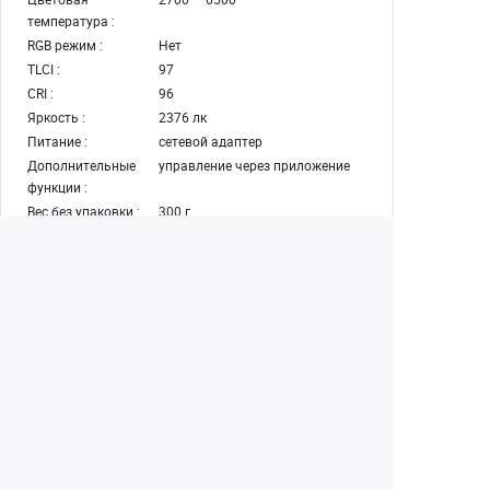
температура :
RGB режим :
Нет
TLCI :
97
CRI :
96
Яркость :
2376 лк
Питание :
сетевой адаптер
Дополнительные
управление через приложение
функции :
Вес без упаковки :
300 г
Артикул
C040006AM2
производителя :
Байонет насадки :
ZY Mount
Екатеринбург
+7 (343) 350-22-33
Заказать обратный звонок
Написать нам
8 (800) 300-46-05
Бесплатный звонок по РФ
Пн—Пт: 10:00 — 19:00. Сб: 10:00 — 18:00