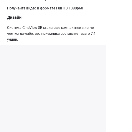
Получайте видео в формате Full HD 1080p60
Дизайн
Система CineView SE стала еще компактнее и легче,
чем когда-либо: вес приемника составляет всего 7,4
унции.
Безвентиляторная конструкция для бесшумной
работы
Питание от аккумулятора серии L/NP-F, входа USB-C
или входа постоянного тока
Яркий OLED-экран
Прочная алюминиевая конструкция
Екатеринбург
+7 (343) 350-22-33
Заказать обратный звонок
Написать нам
8 (800) 300-46-05