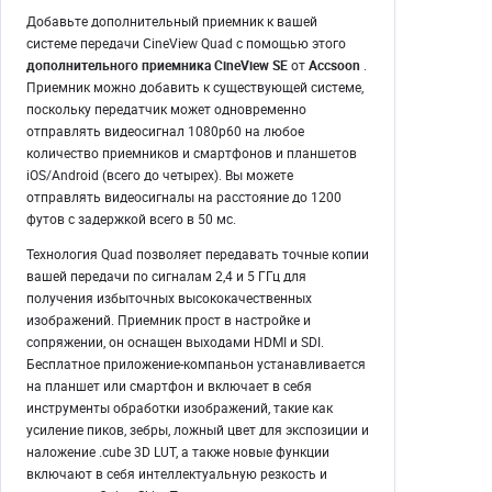
Добавьте дополнительный приемник к вашей
системе передачи CineView Quad с помощью этого
дополнительного приемника CineView SE
от
Accsoon
.
Приемник можно добавить к существующей системе,
поскольку передатчик может одновременно
отправлять видеосигнал 1080p60 на любое
количество приемников и смартфонов и планшетов
iOS/Android (всего до четырех). Вы можете
отправлять видеосигналы на расстояние до 1200
футов с задержкой всего в 50 мс.
Технология Quad позволяет передавать точные копии
вашей передачи по сигналам 2,4 и 5 ГГц для
получения избыточных высококачественных
изображений. Приемник прост в настройке и
сопряжении, он оснащен выходами HDMI и SDI.
Бесплатное приложение-компаньон устанавливается
на планшет или смартфон и включает в себя
инструменты обработки изображений, такие как
усиление пиков, зебры, ложный цвет для экспозиции и
наложение .cube 3D LUT, а также новые функции
включают в себя интеллектуальную резкость и