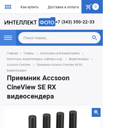
0
Как купить
Доставка и оплата
Гарантия
+7 (343) 350-22-33
Главная
Товары
Аксессуары для видеосъемки
Мониторы, видеосендеры, суфлеры и др.
Видеосендеры
Accsoon CineView
Приемник Accsoon CineView SE RX
видеосендера
Приемник Accsoon
CineView SE RX
видеосендера