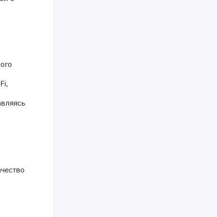
ного
Fi,
авляясь
ачество