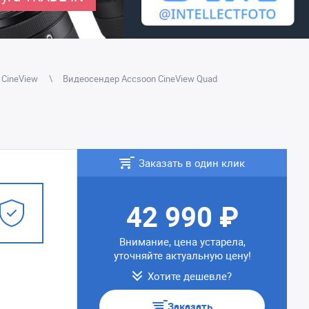
 CineView
Видеосендер Accsoon CineView Quad
Заказать в один клик
42 990 ₽
Внимание, цена устарела,
уточняйте актуальную цену!
Хотите дешевле?
Заказать