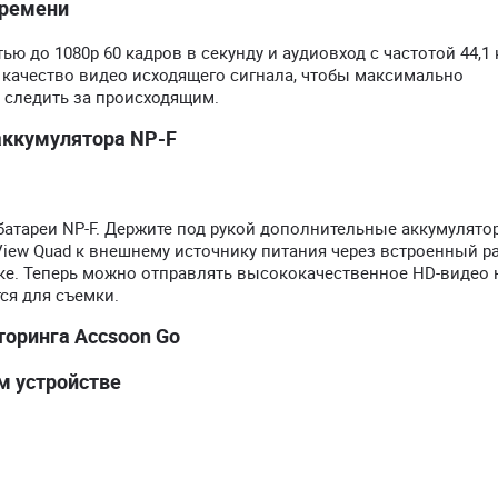
времени
ю до 1080p 60 кадров в секунду и аудиовход с частотой 44,1 к
 и качество видео исходящего сигнала, чтобы максимально
и следить за происходящим.
аккумулятора NP-F
батареи NP-F. Держите под рукой дополнительные аккумулято
eView Quad к внешнему источнику питания через встроенный р
ке. Теперь можно отправлять высококачественное HD-видео 
ся для съемки.
оринга Accsoon Go
м устройстве