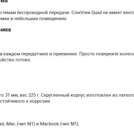
ума
темам беспроводной передачи. CineView Quad не имеет вент
емки в небольших помещениях.
чика
на каждом передатчике и приемнике. Просто поверните колес
ойство готово.
 31 мм, вес 225 г. Скругленный корпус изготовлен из легког
стойчивого к коррозии.
, iMac (чип M1) и Macbook (чип M1).