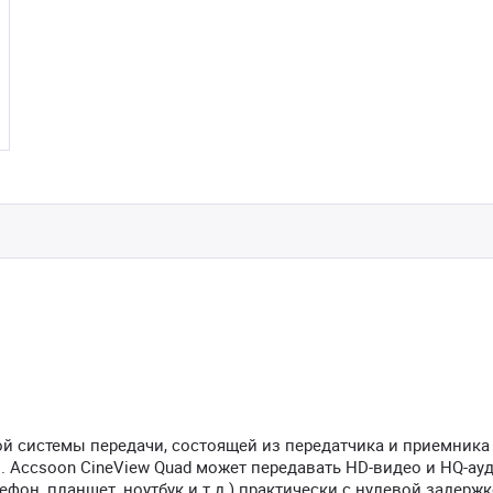
ой системы передачи, состоящей из передатчика и приемника 
. Accsoon CineView Quad может передавать HD-видео и HQ-ауд
фон, планшет, ноутбук и т.д.) практически с нулевой задержк