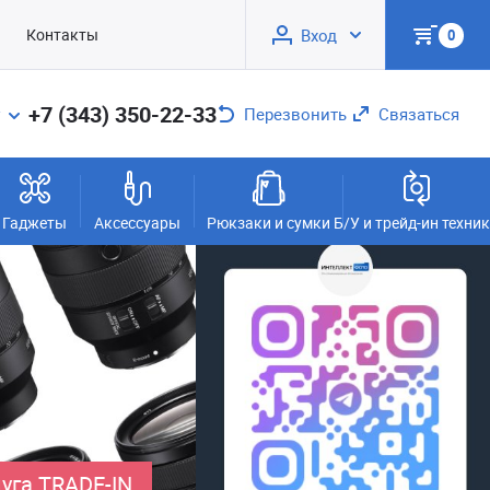
Контакты
Вход
0
+7 (343) 350-22-33
Перезвонить
Связаться
Гаджеты
Аксессуары
Рюкзаки и сумки
Б/У и трейд-ин техни
уга TRADE-IN