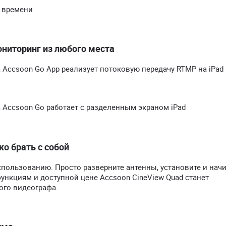
 времени
ниторинг из любого места
Accsoon Go App реализует потоковую передачу RTMP на iPad
Accsoon Go работает с разделенным экраном iPad
о брать с собой
использованию. Просто разверните антенны, установите и нач
нкциям и доступной цене Accsoon CineView Quad станет
ого видеографа.