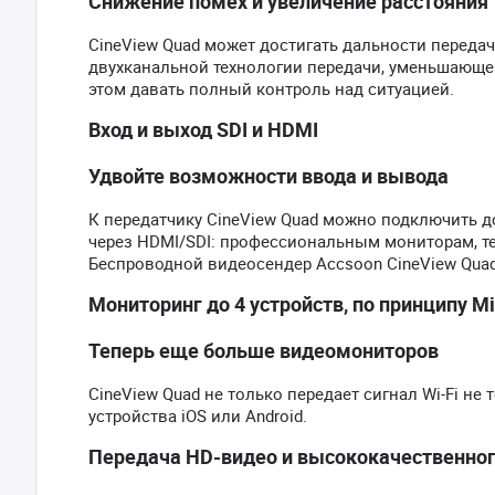
Снижение помех и увеличение расстояния
CineView Quad может достигать дальности переда
двухканальной технологии передачи, уменьшающей
этом давать полный контроль над ситуацией.
Вход и выход SDI и HDMI
Удвойте возможности ввода и вывода
К передатчику CineView Quad можно подключить 
через HDMI/SDI: профессиональным мониторам, т
Беспроводной видеосендер Accsoon CineView Qua
Мониторинг до 4 устройств, по принципу Mi
Теперь еще больше видеомониторов
CineView Quad не только передает сигнал Wi-Fi не
устройства iOS или Android.
Передача HD-видео и высококачественног