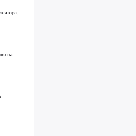
илятора,
ико на
о