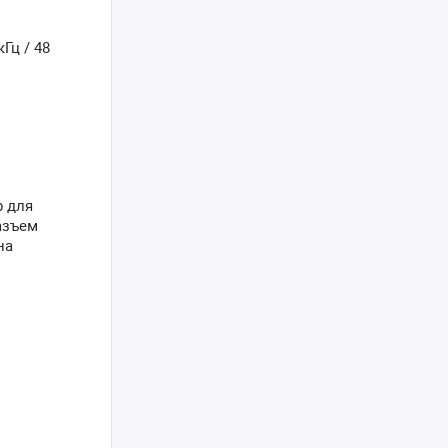
Гц / 48
р для
азъем
на