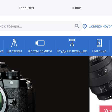
Гарантия
О нас
Екатеринбург
ка
Штативы
Карты памяти
Студия и вспышки
Питание
Усл