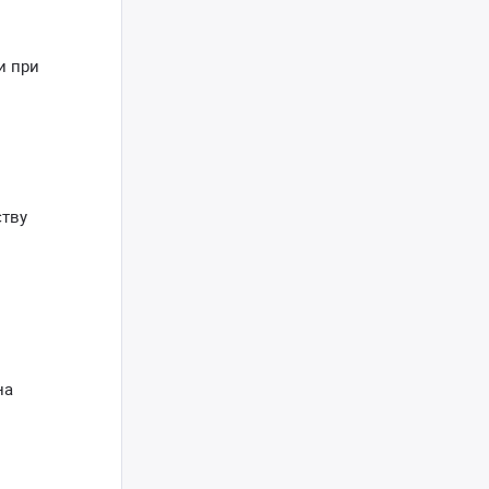
и при
ству
на