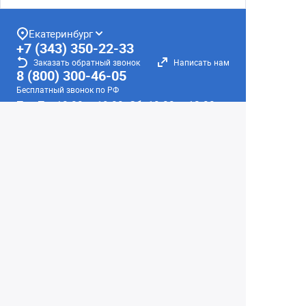
Екатеринбург
+7 (343) 350-22-33
Заказать обратный звонок
Написать нам
8 (800) 300-46-05
Бесплатный звонок по РФ
Пн—Пт: 10:00 — 19:00. Сб: 10:00 — 18:00
Вс: ВЫХОДНОЙ!
г. Екатеринбург, ул. Первомайская, 56
Любое несоответствие информации о продукте на
сайте с фактом - лишь досадное недоразумение,
звоните - уточняйте у менеджеров.
Вся информация на сайте носит справочный
характер и не является публичной офертой,
определяемой положениями Статьи 437
Гражданского кодекса Российской Федерации.