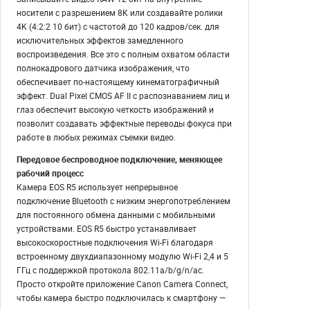
носители с разрешением 8K или создавайте ролики
4K (4:2:2 10 бит) с частотой до 120 кадров/сек. для
исключительных эффектов замедленного
воспроизведения. Все это с полным охватом области
полнокадрового датчика изображения, что
обеспечивает по-настоящему кинематографичный
эффект. Dual Pixel CMOS AF II с распознаванием лиц и
глаз обеспечит высокую четкость изображений и
позволит создавать эффектные переводы фокуса при
работе в любых режимах съемки видео.
Передовое беспроводное подключение, меняющее
рабочий процесс
Камера EOS R5 использует непрерывное
подключение Bluetooth с низким энергопотреблением
для постоянного обмена данными с мобильными
устройствами. EOS R5 быстро устанавливает
высокоскоростные подключения Wi-Fi благодаря
встроенному двухдиапазонному модулю Wi-Fi 2,4 и 5
ГГц с поддержкой протокола 802.11a/b/g/n/ac.
Просто откройте приложение Canon Camera Connect,
чтобы камера быстро подключилась к смартфону —