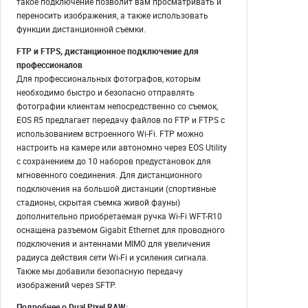
такое подключение позволит вам просматривать и
переносить изображения, а также использовать
функции дистанционной съемки.
FTP и FTPS, дистанционное подключение для
профессионалов
Для профессиональных фотографов, которым
необходимо быстро и безопасно отправлять
фотографии клиентам непосредственно со съемок,
EOS R5 предлагает передачу файлов по FTP и FTPS с
использованием встроенного Wi-Fi. FTP можно
настроить на камере или автономно через EOS Utility
с сохранением до 10 наборов предустановок для
мгновенного соединения. Для дистанционного
подключения на большой дистанции (спортивные
стадионы, скрытая съемка живой фауны)
дополнительно приобретаемая ручка Wi-Fi WFT-R10
оснащена разъемом Gigabit Ethernet для проводного
подключения и антеннами MIMO для увеличения
радиуса действия сети Wi-Fi и усиления сигнала.
Также мы добавили безопасную передачу
изображений через SFTP.
Подробнее о Dual Pixel RAW: