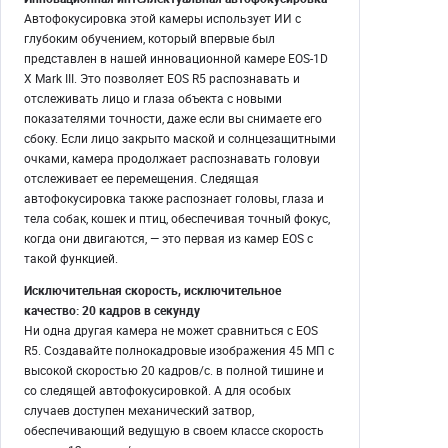
Автофокусировка этой камеры использует ИИ с
глубоким обучением, который впервые был
представлен в нашей инновационной камере EOS-1D
X Mark III. Это позволяет EOS R5 распознавать и
отслеживать лицо и глаза объекта с новыми
показателями точности, даже если вы снимаете его
сбоку. Если лицо закрыто маской и солнцезащитными
очками, камера продолжает распознавать головуи
отслеживает ее перемещения. Следящая
автофокусировка также распознает головы, глаза и
тела собак, кошек и птиц, обеспечивая точный фокус,
когда они двигаются, — это первая из камер EOS с
такой функцией.
Исключительная скорость, исключительное
качество: 20 кадров в секунду
Ни одна другая камера не может сравниться с EOS
R5. Создавайте полнокадровые изображения 45 МП с
высокой скоростью 20 кадров/с. в полной тишине и
со следящей автофокусировкой. А для особых
случаев доступен механический затвор,
обеспечивающий ведущую в своем классе скорость