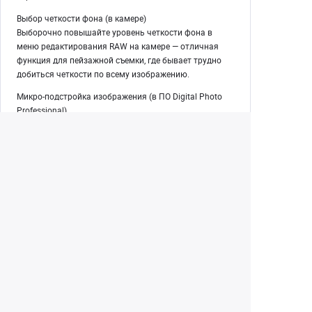
Выбор четкости фона (в камере)
Выборочно повышайте уровень четкости фона в
меню редактирования RAW на камере — отличная
функция для пейзажной съемки, где бывает трудно
добиться четкости по всему изображению.
Микро-подстройка изображения (в ПО Digital Photo
Professional)
В бесплатной программе Digital Photo Professional
точку максимальной четкости можно немного
сместить от выбранной на момент создания кадра.
Это очень поможет портретным фотографам,
которые хотят точно настраивать уровни четкости,
например когда глаза объекта оказались не в полном
фокусе.
Сдвиг боке (в ПО Digital Photo Professional)
С помощью оптимизатора Dual Pixel RAW в нашей
программе DPP вы можете настроить внешний вид
областей изображения, находящихся вне фокуса,
сместив перспективу изображения по всему кадру.
Устранение бликов и двоения (в ПО Digital Photo