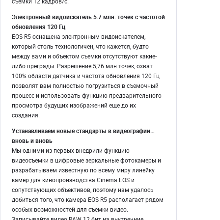
съемки 12 кадров/с.
Электронный видоискатель 5.7 млн. точек с частотой
обновления 120 Гц
EOS R5 оснащена электронным видоискателем,
который столь технологичен, что кажется, будто
между вами и объектом съемки отсутствуют какие-
либо преграды. Разрешение 5,76 млн точек, охват
100% области датчика и частота обновления 120 Гц
позволят вам полностью погрузиться в съемочный
процесс и использовать функцию предварительного
просмотра будущих изображений еще до их
создания.
Устанавливаем новые стандарты в видеографии…
вновь и вновь
Мы одними из первых внедрили функцию
видеосъемки в цифровые зеркальные фотокамеры и
разрабатываем известную по всему миру линейку
камер для кинопроизводства Cinema EOS и
сопутствующих объективов, поэтому нам удалось
добиться того, что камера EOS R5 располагает рядом
особых возможностей для съемки видео.
Записывайте видео RAW 12 бит на внутренние