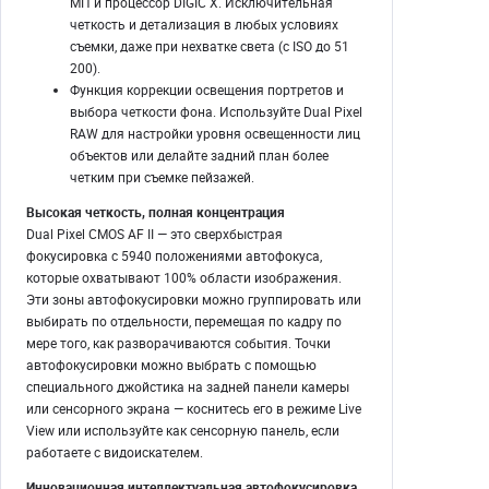
МП и процессор DIGIC X. Исключительная
четкость и детализация в любых условиях
съемки, даже при нехватке света (с ISO до 51
200).
Функция коррекции освещения портретов и
выбора четкости фона. Используйте Dual Pixel
RAW для настройки уровня освещенности лиц
объектов или делайте задний план более
четким при съемке пейзажей.
Высокая четкость, полная концентрация
Dual Pixel CMOS AF II — это сверхбыстрая
фокусировка с 5940 положениями автофокуса,
которые охватывают 100% области изображения.
Эти зоны автофокусировки можно группировать или
выбирать по отдельности, перемещая по кадру по
мере того, как разворачиваются события. Точки
автофокусировки можно выбрать с помощью
специального джойстика на задней панели камеры
или сенсорного экрана — коснитесь его в режиме Live
View или используйте как сенсорную панель, если
работаете с видоискателем.
Инновационная интеллектуальная автофокусировка