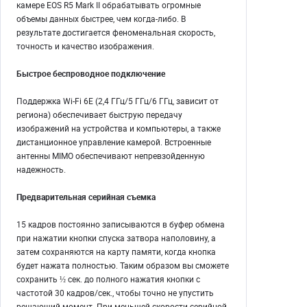
камере EOS R5 Mark II обрабатывать огромные
объемы данных быстрее, чем когда-либо. В
результате достигается феноменальная скорость,
точность и качество изображения.
Быстрое беспроводное подключение
Поддержка Wi-Fi 6E (2,4 ГГц/5 ГГц/6 ГГц, зависит от
региона) обеспечивает быструю передачу
изображений на устройства и компьютеры, а также
дистанционное управление камерой. Встроенные
антенны MIMO обеспечивают непревзойденную
надежность.
Предварительная серийная съемка
15 кадров постоянно записываются в буфер обмена
при нажатии кнопки спуска затвора наполовину, а
затем сохраняются на карту памяти, когда кнопка
будет нажата полностью. Таким образом вы сможете
сохранить ½ сек. до полного нажатия кнопки с
частотой 30 кадров/сек., чтобы точно не упустить
решающий момент. При меньшей скорости серийной