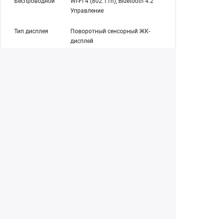
Беспроводной
Wi-Fi 4 (802.11n), Bluetooth 4.2
Управление
Тип дисплея
Поворотный сенсорный ЖК-
дисплей
Аккумулятор
1x LP-E17 аккумуляторная
батарея, 7,2 В постоянного тока,
1040 мАч (в комплекте)
Масса
375 г (с батареей и носителем
записи)
Canon RF-S 18-150mm f/3.5-5.6 IS STM
Покройте все ваши потребности одним легким
объективом
Canon RF-S 18-150mm f/3.5-6.3 IS STM
.
Разработанный как универсальный объектив для
беззеркальных камер Canon серии APS-C R, он
обеспечивает эквивалентный диапазон зума 29-240
мм, который охватывает широкоугольные и телефото
перспективы. 18-150 мм использует UD-элементы
вместе с двумя асферическими элементами для