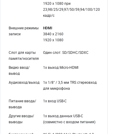
1920 x 1080 при
23,98/25/29,97/50/59,94/100/120
кадр/с
Внешние режимы
HDMI
записи
3840 x 2160
1920 x 1080
Слот для карты
Один слот: SD/SDHC/SDXC
памяти/носителя
Видео ввод/
1x выход Micro-HDMI
вывод
Аудиовход/выход
1x 1/8" / 3,5 мм TRS стереовход
для микрофона
Питание ввода/
1x вход USB-C
вывода
Другие вводы/
1x выход данных USB-C
выводы
(совместно с входом питания)