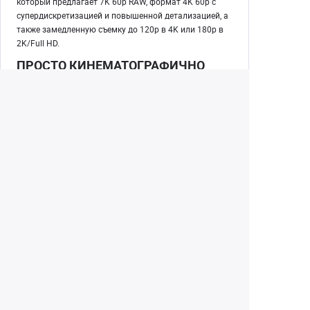
который предлагает 7K 60p RAW, формат 4K 60p с
супердискретизацией и повышенной детализацией, а
также замедленную съемку до 120p в 4K или 180p в
2K/Full HD.
ПРОСТО КИНЕМАТОГРАФИЧНО
Потрясающие материалы для качественного
контента. Создавайте уже готовые к публикации
видео даже без постобработки либо записывайте в
RAW либо с Canon Log для последующей
цветокоррекции.