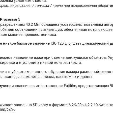
сложным условиям съёмки.
ррекции рыскания / тангажа / крена при использовании объекти
Processor 5
c разрешением 40.2 Мп. оснащена усовершенствованным алг
ерба для соотношения сигнал/шум, обеспечивая потрясающее
вдвое мощнее предшественника.
ее низкое базовое значение ISO 125 улучшает динамический 
ежное наведение даже при съемке движущихся объектов. У
ировке и в условиях низкой контрастности.
огии глубокого машинного обучения камера распознаёт живот
велосипеды, самолёты, поезда, насекомых и дроны.
ляции классических фотопленок Fujifilm, представляющих 9
вает запись на SD-карту в формате 6.2K/30p 4:2:2 10 бит, а т
80/240p.