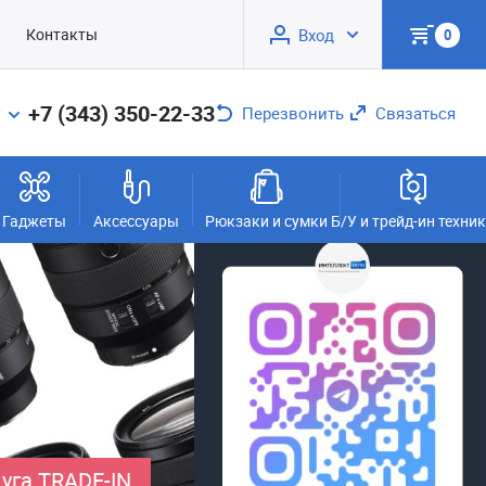
Контакты
Вход
0
+7 (343) 350-22-33
Перезвонить
Связаться
Гаджеты
Аксессуары
Рюкзаки и сумки
Б/У и трейд-ин техни
уга TRADE-IN