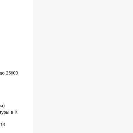
 до 25600
ры)
туры в К
 13