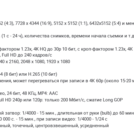
52 (4:3), 7728 x 4344 (16:9), 5152 x 5152 (1:1), 6432x5152 (5:4) и ме
 (1 с - 24 ч), количества снимков, времени начала съемки и т.д
-фактором 1.23x, 4K HQ до 30р 10 бит, с кроп-фактором 1.23x, 4К
 Full HD до 240 кадров/с
40 x 2160, 2048 x 1080, 1920 x 1080
 (8 бит) или H.265 (10 бит)
ения, может перегреваться при записи в 4К 60р (около 15-20 
, 24 бит, 48 КГц, MP4: AAC
, Full HD 240р или 120р: только 200 Мбит/с, сжатие Long GOP
затвор: 1/4000 - 15 мин., длительная от руки (bulb) до 60 мин.
000 с. - 15 мин., при записи видео: 1/4000 - 1/24 с
ночный, точечный, центровзвешенный, усредненный