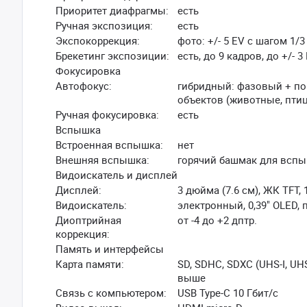
Приоритет диафрагмы:
есть
Ручная экспозиция:
есть
Экспокоррекция:
фото: +/- 5 EV с шагом 1/3
Брекетинг экспозиции:
есть, до 9 кадров, до +/- 3
Фокусировка
Автофокус:
гибридный: фазовый + по 
объектов (животные, пти
Ручная фокусировка:
есть
Вспышка
Встроенная вспышка:
нет
Внешняя вспышка:
горячий башмак для вспыш
Видоискатель и дисплей
Дисплей:
3 дюйма (7.6 см), ЖК TFT,
Видоискатель:
электронный, 0,39" OLED, 
Диоптрийная
от -4 до +2 дптр.
коррекция:
Память и интерфейсы
Карта памяти:
SD, SDHC, SDXC (UHS-I, UH
выше
Связь с компьютером:
USB Type-C 10 Гбит/с