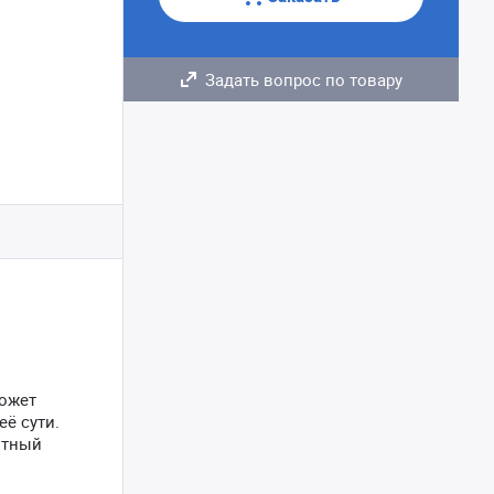
Задать вопрос по товару
может
её сути.
нтный