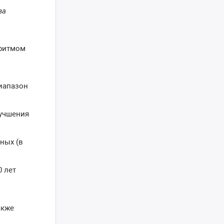
ва
оритмом
диапазон
лучшения
ных (в
0 лет
акже