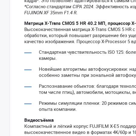
кадра*. Это позволяет адаптироваться к самым 
*Согласно стандартам CIPA 2024. Эффективность ко
FUJINON XF 35mm F1.4 R.
Матрица X-Trans CMOS 5 HR 40.2 МП, процессор X-
Высококачественная матрица X-Trans CMOS 5 HR 
обработки, который повышает разрешение без ущ
качество изображения. Процессор X-Processor 5 
Стандартная чувствительность ISO 125: бол
камеры.
Новейшие алгоритмы автофокусировки: над
особенно заметны при зональной автофокус
Распознавание объектов: благодаря технол
том числе птиц), автомобили, мотоциклы, 
Режимы симуляции пленки: 20 режимов симу
опыта компании.
Видеосъёмка
Компактный и лёгкий корпус FUJIFILM X-E5 поддержи
высококачественное видео в форматах 4K/60p и 10