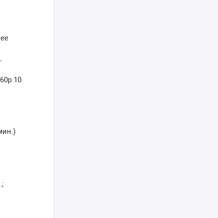
нее
.
 60р 10
мин.)
;