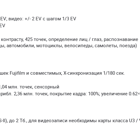
 EV; видео: +/- 2 EV с шагом 1/3 EV
 EV
контрасту, 425 точек, определение лиц / глаз, распознавание
цы, автомобили, мотоциклы, велосипеды, самолеты, поезда)
ек Fujifilm и совместимых, X-синхронизация 1/180 сек.
 1,04 млн. точек, сенсорный
прибл. 2,36 млн. точек, покрытие кадра: 100%; увеличение 0.62×
S-II), до 2 Тб., для видеозаписи необходимы карты класса U3 / 