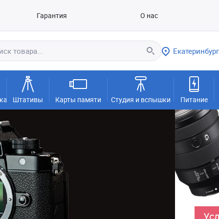
Гарантия
О нас
Екатеринбург
ка
Штативы
Карты памяти
Студия и вспышки
Питание
Усл