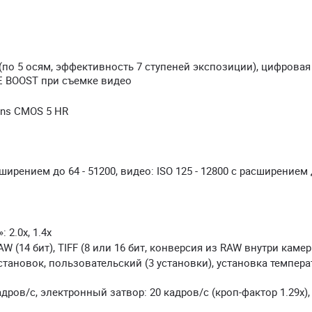
по 5 осям, эффективность 7 ступеней экспозиции), цифровая
E BOOST при съемке видео
rans CMOS 5 HR
сширением до 64 - 51200, видео: ISO 125 - 12800 с расширением
 2.0x, 1.4x
 RAW (14 бит), TIFF (8 или 16 бит, конверсия из RAW внутри каме
установок, пользовательский (3 установки), установка темпера
дров/с, электронный затвор: 20 кадров/с (кроп-фактор 1.29х),