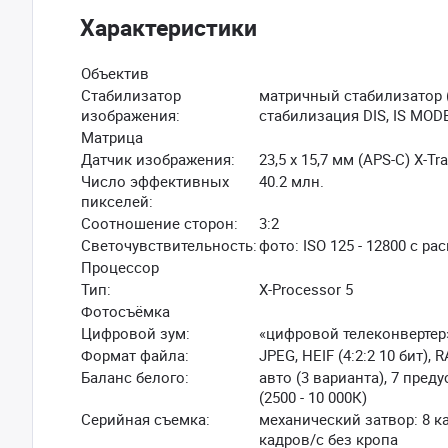
Характеристики
Объектив
Стабилизатор
матричный стабилизатор (
изображения:
стабилизация DIS, IS MOD
Матрица
Датчик изображения:
23,5 x 15,7 мм (APS-C) X-T
Число эффективных
40.2 млн.
пикселей:
Соотношение сторон:
3:2
Светочувствительность:
фото: ISO 125 - 12800 c ра
Процессор
Тип:
X-Processor 5
Фотосъёмка
Цифровой зум:
«цифровой телеконвертер»:
Формат файла:
JPEG, HEIF (4:2:2 10 бит),
Баланс белого:
авто (3 варианта), 7 пред
(2500 - 10 000К)
Серийная съемка:
механический затвор: 8 ка
кадров/с без кропа