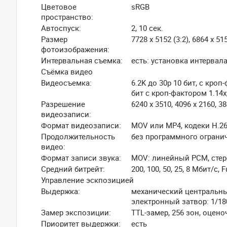
Цветовое
sRGB
пространство:
Автоспуск:
2, 10 сек.
Размер
7728 x 5152 (3:2), 6864 x 51
фотоизображения:
Интервальная съемка:
есть: установка интервала
Съёмка видео
Видеосъемка:
6.2K до 30р 10 бит, с кроп
бит с кроп-фактором 1.14x,
Разрешение
6240 x 3510, 4096 x 2160, 38
видеозаписи:
Формат видеозаписи:
MOV или MP4, кодеки H.264
Продолжительность
без программного огранич
видео:
Формат записи звука:
MOV: линейный РСМ, стерео
Средний битрейт:
200, 100, 50, 25, 8 Мбит/с
Управление эскпозицией
Выдержка:
механический центральный 
электронный затвор: 1/180 
Замер экспозиции:
TTL-замер, 256 зон, оце
Приоритет выдержки:
есть