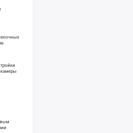
й
леночных
ми
стройки
е камеры
евым
рии