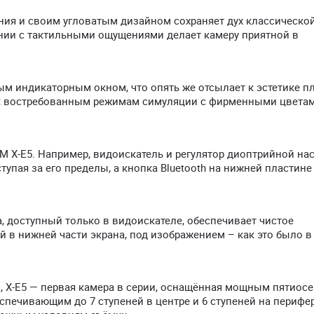
иния и своим угловатым дизайном сохраняет дух классическо
нии с тактильными ощущениями делает камеру приятной в
м индикаторным окном, что опять же отсылает к эстетике п
п к востребованным режимам симуляции с фирменными цвета
M X-E5. Например, видоискатель и регулятор диоптрийной на
упая за его пределы, а кнопка Bluetooth на нижней пластин
 доступный только в видоискателе, обеспечивает чистое
в нижней части экрана, под изображением – как это было в
, X-E5 — первая камера в серии, оснащённая мощным пятиос
спечивающим до 7 ступеней в центре и 6 ступеней на перифе