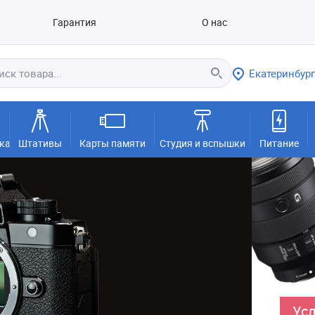
Гарантия
О нас
Екатеринбург
ка
Штативы
Карты памяти
Студия и вспышки
Питание
Усл