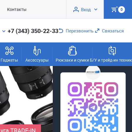
Контакты
Вход
0
+7 (343) 350-22-33
Перезвонить
Связаться
Гаджеты
Аксессуары
Рюкзаки и сумки
Б/У и трейд-ин техни
уга TRADE-IN