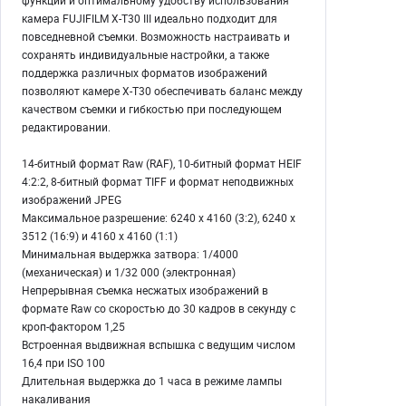
функций и оптимальному удобству использования
камера FUJIFILM X-T30 III идеально подходит для
повседневной съемки. Возможность настраивать и
сохранять индивидуальные настройки, а также
поддержка различных форматов изображений
позволяют камере X-T30 обеспечивать баланс между
качеством съемки и гибкостью при последующем
редактировании.
14-битный формат Raw (RAF), 10-битный формат HEIF
4:2:2, 8-битный формат TIFF и формат неподвижных
изображений JPEG
Максимальное разрешение: 6240 x 4160 (3:2), 6240 x
3512 (16:9) и 4160 x 4160 (1:1)
Минимальная выдержка затвора: 1/4000
(механическая) и 1/32 000 (электронная)
Непрерывная съемка несжатых изображений в
формате Raw со скоростью до 30 кадров в секунду с
кроп-фактором 1,25
Встроенная выдвижная вспышка с ведущим числом
16,4 при ISO 100
Длительная выдержка до 1 часа в режиме лампы
накаливания