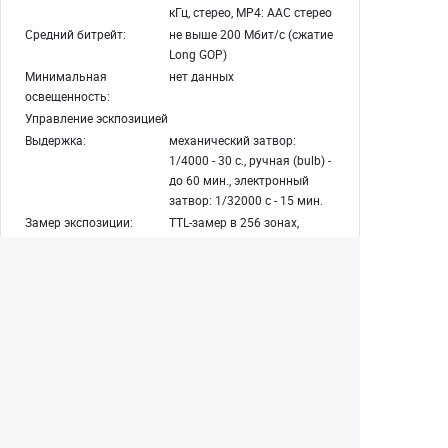
кГц, стерео, MP4: AAC стерео
Средний битрейт:
не выше 200 Мбит/с (сжатие
Long GOP)
Минимальная
нет данных
освещенность:
Управление эскпозицией
Выдержка:
механический затвор:
1/4000 - 30 с., ручная (bulb) -
до 60 мин., электронный
затвор: 1/32000 c - 15 мин.
Замер экспозиции:
TTL-замер в 256 зонах,
мульти / точечный /
усредненный /
центровзвешенный
Приоритет выдержки:
есть
Приоритет диафрагмы:
есть
Ручная экспозиция:
есть
Экспокоррекция:
+/- 5 EV с шагом 1/3 EV,
видео: +/- 2 EV
Брекетинг экспозиции:
+/- 3 EV, 2 - 9 кадров
Фокусировка