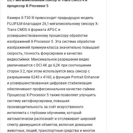
процессор X-Processor 5
Камера X-T30 III превосходит предыдущую модель
FUJIFILM благодаря 26,1-мегапиксельному сенсору X-
Trans CMOS 4 формата APS-C и
усовершенствованному процессору обработки
изображений X-Processor 5. Эта система обработки
изображений премиум-класса значительно повышает
скорость, точность фокусировки и качество
видеосъёмки. Максимальное разрешение видео
увеличивается с DCI 4K до 6,2K при соотношении
сторон 3:2, при этом используется весь сенсор с
разрешением 6240 x 4160, а функция Portrait Enhancer
и усовершенствованная цифровая стабилизация
обеспечивают профессиональное качество съёмки.
Процессор X-Processor 5 также позволяет улучшить
систему автофокусировки, повышая
производительность за счёт искусственного
интеллекта с глубоким обучением, который
автоматически распознаёт и отслеживает широкий
спектр движущихся объектов, включая домашних
животных, людей, транспортные средства и многое