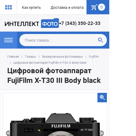
0
Как купить
Доставка и оплата
Гарантия
+7 (343) 350-22-33
Главная
Товары
Беззеркальные фотокамеры
Fujifilm
Цифровой фотоаппарат FujiFilm X-T30 III Body black
Цифровой фотоаппарат
FujiFilm X-T30 III Body black