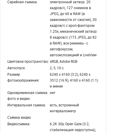
Серийная съемка:
электронный затвор: 20
кадров/с, 127 снимков в
JPEG, до 60 в RAW (в
зависимости от сжатия), 30
кадров/с с кроп-фактором
1.25х, механический затвор:
8 кадров/с (173 JPEG, до 82
в RAW); все режимы - с
автофокусом,
автоэкспозицией и LiveView
Цветовое пространство:
sRGB, Adobe RGB
Автоспуск:
2, 5, 10 с.
Размер
6240 x 4160 (3:2), 6240 x
фотоизображения:
3512 (16:9), 4160 x 4160 (1:1)
и менее
Одновременная съемка
нет
фото и видео:
Интервальная съемка:
есть, встроенный
интервалометр
Съёмка видео
Видеосъемка:
6.2K 30p Open Gate (3:2,
стабилизация недоступна),