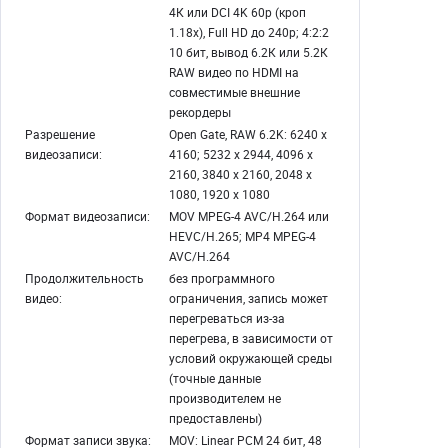
4К или DCI 4K 60р (кроп
1.18х), Full HD до 240р; 4:2:2
10 бит, вывод 6.2К или 5.2К
RAW видео по HDMI на
совместимые внешние
рекордеры
Разрешение
Open Gate, RAW 6.2K: 6240 х
видеозаписи:
4160; 5232 х 2944, 4096 х
2160, 3840 х 2160, 2048 х
1080, 1920 х 1080
Формат видеозаписи:
MOV MPEG-4 AVC/H.264 или
HEVC/H.265; MP4 MPEG-4
AVC/H.264
Продолжительность
без программного
видео:
ограничения, запись может
перегреваться из-за
перегрева, в зависимости от
условий окружающей среды
(точные данные
производителем не
предоставлены)
Формат записи звука:
MOV: Linear PCM 24 бит, 48