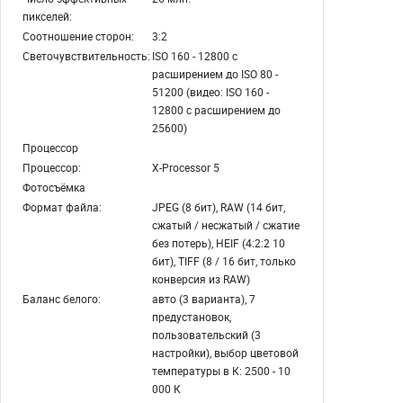
пикселей:
Соотношение сторон:
3:2
Светочувствительность:
ISO 160 - 12800 c
расширением до ISO 80 -
51200 (видео: ISO 160 -
12800 с расширением до
25600)
Процессор
Процессор:
X-Processor 5
Фотосъёмка
Формат файла:
JPEG (8 бит), RAW (14 бит,
сжатый / несжатый / сжатие
без потерь), HEIF (4:2:2 10
бит), TIFF (8 / 16 бит, только
конверсия из RAW)
Баланс белого:
авто (3 варианта), 7
предустановок,
пользовательский (3
настройки), выбор цветовой
температуры в К: 2500 - 10
000 К