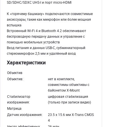
SD/SDHC/SDXC UHS-I и порт micro-HDMI
К «горячему башмаку» подключаются совместимые
аксессуары, такие как микрофон или более мощная
вспышка
Встроенный Wi-Fi 4 и Bluetooth 4.2 обеспечивают
беспроводную передачу данных и управление с
помощью мобильных устройств
Вход питания и данных USB-C, субминиатюрный
стереомикрофон 2,5 мм и удалённый вход
Характеристики
Объектив
Объектив:
нет в комплекте,
совместимы объективы с
байонетом X-Mount
Стабилизатор
цифровая стабилизация
изображения:
(только при записи видео)
Матрица
Датчик изображения:
23.5 х 15.6 мм X-Trans CMOS
4
Число эффективных
26 млн.