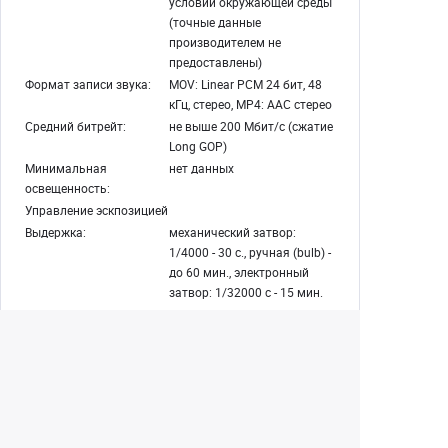
условий окружающей среды
(точные данные
производителем не
предоставлены)
Формат записи звука:
MOV: Linear PCM 24 бит, 48
кГц, стерео, MP4: AAC стерео
Средний битрейт:
не выше 200 Мбит/с (сжатие
Long GOP)
Минимальная
нет данных
освещенность:
Управление эскпозицией
Выдержка:
механический затвор:
1/4000 - 30 с., ручная (bulb) -
до 60 мин., электронный
затвор: 1/32000 c - 15 мин.
Замер экспозиции:
TTL-замер в 256 зонах,
мульти / точечный /
усредненный /
центровзвешенный
Приоритет выдержки:
есть
Приоритет диафрагмы:
есть
Ручная экспозиция:
есть