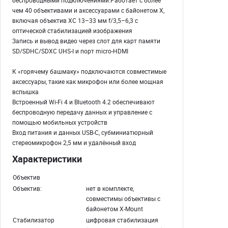
беспроводными подключениями.Работает с более
чем 40 объективами и аксессуарами с байонетом X,
включая объектив XC 13–33 мм f/3,5–6,3 с
оптической стабилизацией изображения
Запись и вывод видео через слот для карт памяти
SD/SDHC/SDXC UHS-I и порт micro-HDMI
К «горячему башмаку» подключаются совместимые
аксессуары, такие как микрофон или более мощная
вспышка
Встроенный Wi-Fi 4 и Bluetooth 4.2 обеспечивают
беспроводную передачу данных и управление с
помощью мобильных устройств
Вход питания и данных USB-C, субминиатюрный
стереомикрофон 2,5 мм и удалённый вход
Характеристики
Объектив
Объектив:
нет в комплекте,
совместимы объективы с
байонетом X-Mount
Стабилизатор
цифровая стабилизация