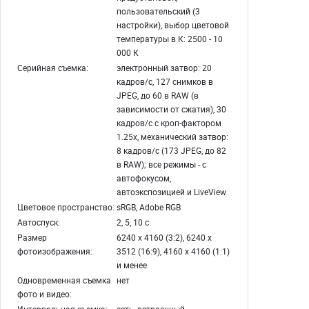
пользовательский (3
настройки), выбор цветовой
температуры в К: 2500 - 10
000 К
Серийная съемка:
электронный затвор: 20
кадров/с, 127 снимков в
JPEG, до 60 в RAW (в
зависимости от сжатия), 30
кадров/с с кроп-фактором
1.25х, механический затвор:
8 кадров/с (173 JPEG, до 82
в RAW); все режимы - с
автофокусом,
автоэкспозицией и LiveView
Цветовое пространство:
sRGB, Adobe RGB
Автоспуск:
2, 5, 10 с.
Размер
6240 x 4160 (3:2), 6240 x
фотоизображения:
3512 (16:9), 4160 x 4160 (1:1)
и менее
Одновременная съемка
нет
фото и видео: