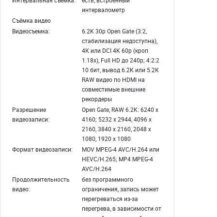
Интервальная съемка:
есть, встроенный
интервалометр
Съёмка видео
Видеосъемка:
6.2K 30p Open Gate (3:2,
стабилизация недоступна),
4К или DCI 4K 60р (кроп
1.18х), Full HD до 240р; 4:2:2
10 бит, вывод 6.2К или 5.2К
RAW видео по HDMI на
совместимые внешние
рекордеры
Разрешение
Open Gate, RAW 6.2K: 6240 х
видеозаписи:
4160; 5232 х 2944, 4096 х
2160, 3840 х 2160, 2048 х
1080, 1920 х 1080
Формат видеозаписи:
MOV MPEG-4 AVC/H.264 или
HEVC/H.265; MP4 MPEG-4
AVC/H.264
Продолжительность
без программного
видео:
ограничения, запись может
перегреваться из-за
перегрева, в зависимости от