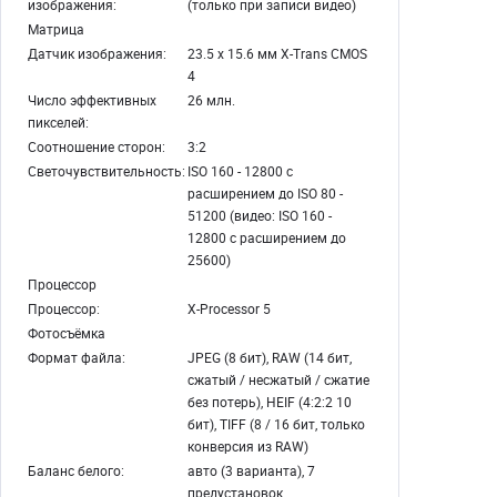
изображения:
(только при записи видео)
Матрица
Датчик изображения:
23.5 х 15.6 мм X-Trans CMOS
4
Число эффективных
26 млн.
пикселей:
Соотношение сторон:
3:2
Светочувствительность:
ISO 160 - 12800 c
расширением до ISO 80 -
51200 (видео: ISO 160 -
12800 с расширением до
25600)
Процессор
Процессор:
X-Processor 5
Фотосъёмка
Формат файла:
JPEG (8 бит), RAW (14 бит,
сжатый / несжатый / сжатие
без потерь), HEIF (4:2:2 10
бит), TIFF (8 / 16 бит, только
конверсия из RAW)
Баланс белого:
авто (3 варианта), 7
предустановок,