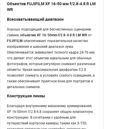
Объектив FUJIFILM XF 16-50 мм f/2.8-4.8 R LM
WR
Всеохватывающий диапазон
Хорошо подходящий для бесчисленных сценариев
съемки,
объектив XF 16-50mm f/2.8-4.8 R LM WR
от
FUJIFILM
обеспечивает поразительное качество
изображения и широкий диапазон зума.
Обеспечивается эквивалент полного кадра 24-76 мм,
что делает этот объектив идеальным для обычных
фотографов, которые регулярно снимают различные
объекты. Яркая максимальная диафрагма f/2.8
позволяет снимать в условиях слабого освещения, а
также обеспечивает приятное боке для портретов и
детальных снимков.
Конструкция линзы
Благодаря внутреннему механизму зуммирования,
XF 16-50mm f/2.8-4.8 сохраняет общую компактную
конструкцию. В сочетании с удобным для
путешествий корпусом камеры, таким как X-T50,
создается оптимальная настройка, которую вы