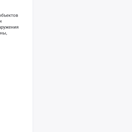
объектов
и
аружения
ены,