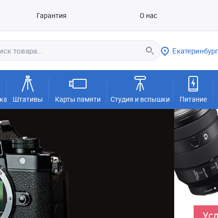
Гарантия
О нас
Екатеринбург
ка
Штативы
Карты памяти
Студия и вспышки
Питание
Усл