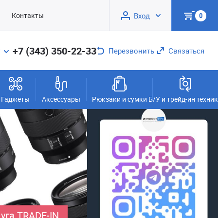
Контакты
Вход
0
+7 (343) 350-22-33
Перезвонить
Связаться
Гаджеты
Аксессуары
Рюкзаки и сумки
Б/У и трейд-ин техни
уга TRADE-IN