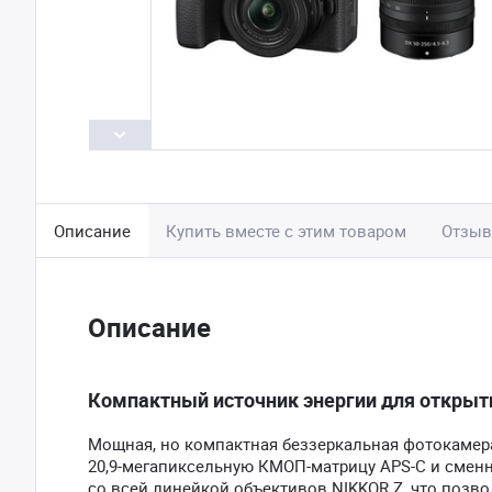
Описание
Купить вместе с этим товаром
Отзы
Описание
Компактный источник энергии для открыти
Мощная, но компактная беззеркальная фотокаме
20,9-мегапиксельную КМОП-матрицу APS-C и смен
со всей линейкой объективов NIKKOR Z, что позво