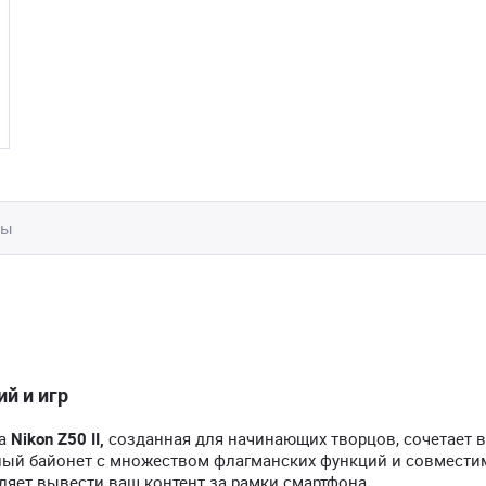
вы
й и игр
ра
Nikon Z50 II,
созданная для начинающих творцов, сочетает в
ный байонет с множеством флагманских функций и совмест
ляет вывести ваш контент за рамки смартфона.