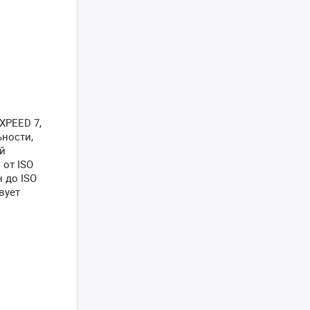
XPEED 7,
ьности,
ой
 от ISO
 до ISO
вует