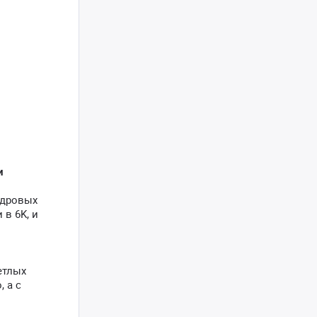
и
адровых
в 6K, и
етлых
 а с