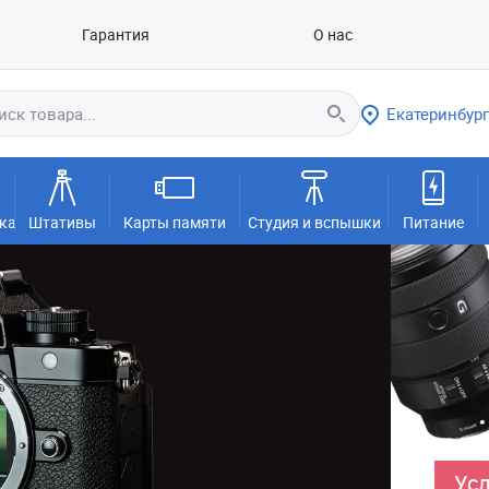
Гарантия
О нас
Екатеринбург
ка
Штативы
Карты памяти
Студия и вспышки
Питание
Усл