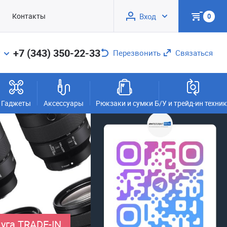
Контакты
Вход
0
+7 (343) 350-22-33
Перезвонить
Связаться
Гаджеты
Аксессуары
Рюкзаки и сумки
Б/У и трейд-ин техни
уга TRADE-IN