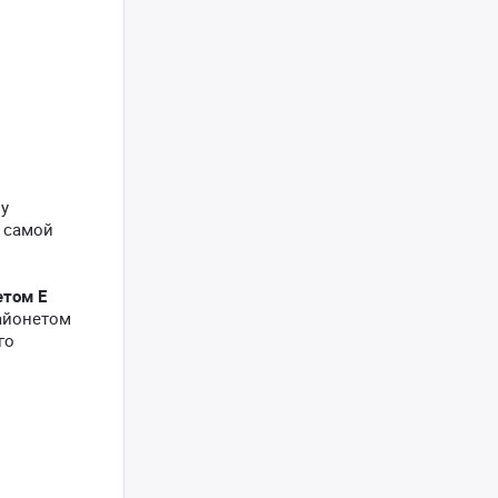
ну
 самой
етом E
айонетом
го