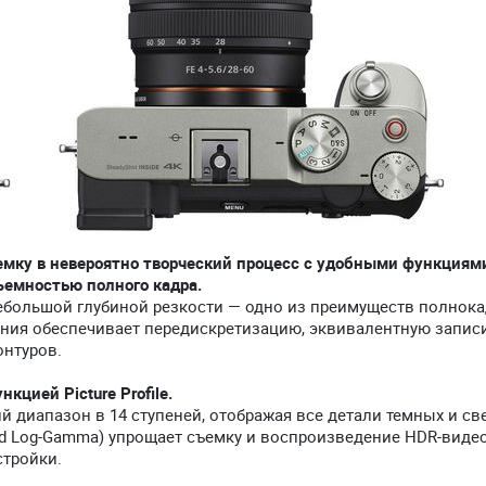
емку в невероятно творческий процесс с удобными функциям
ъемностью полного кадра.
небольшой глубиной резкости — одно из преимуществ полнок
ния обеспечивает передискретизацию, эквивалентную записи 
онтуров.
кцией Picture Profile.
 диапазон в 14 ступеней, отображая все детали темных и св
id Log-Gamma) упрощает съемку и воспроизведение HDR-видео,
стройки.