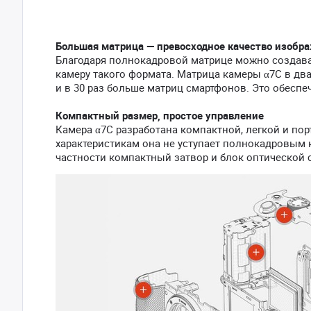
Большая матрица — превосходное качество изобр
Благодаря полнокадровой матрице можно создава
камеру такого формата. Матрица камеры α7C в два 
и в 30 раз больше матриц смартфонов. Это обесп
Компактный размер, простое управление
Камера α7C разработана компактной, легкой и по
характеристикам она не уступает полнокадровым 
частности компактный затвор и блок оптической 