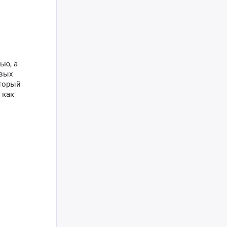
ью, а
овых
оторый
 как