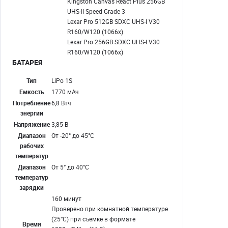
Kingston Canvas React Plus 256GB
UHS-II Speed Grade 3
Lexar Pro 512GB SDXC UHS-I V30
R160/W120 (1066x)
Lexar Pro 256GB SDXC UHS-I V30
R160/W120 (1066x)
БАТАРЕЯ
Тип
LiPo 1S
Емкость
1770 мАч
Потребление
6,8 Втч
энергии
Напряжение
3,85 В
Диапазон
От -20° до 45°C
рабочих
температур
Диапазон
От 5° до 40°C
температур
зарядки
160 минут
Проверено при комнатной температуре
(25°C) при съемке в формате
Время