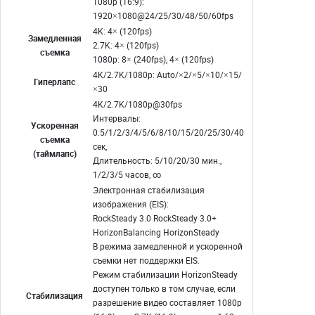
1080p (16:9):
1920×1080@24/25/30/48/50/60fps
4K: 4× (120fps)
Замедленная
2.7K: 4× (120fps)
съемка
1080p: 8× (240fps), 4× (120fps)
4K/2.7K/1080p: Auto/×2/×5/×10/×15/
Гиперлапс
×30
4K/2.7K/1080p@30fps
Интервалы:
Ускоренная
0.5/1/2/3/4/5/6/8/10/15/20/25/30/40
съемка
сек,
(таймлапс)
Длительность: 5/10/20/30 мин.,
1/2/3/5 часов, ∞
Электронная стабилизация
изображения (EIS):
RockSteady 3.0 RockSteady 3.0+
HorizonBalancing HorizonSteady
В режима замедленной и ускоренной
съемки нет поддержки EIS.
Режим стабилизации HorizonSteady
доступен только в том случае, если
Стабилизация
разрешение видео составляет 1080p