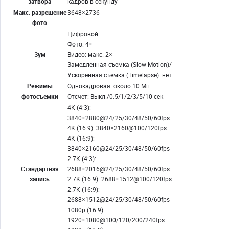
затвора
кадров в секунду
Макс. разрешение
3648×2736
фото
Цифровой.
Фото: 4×
Зум
Видео: макс. 2×
Замедленная съемка (Slow Motion)/
Ускоренная съемка (Timelapse): нет
Режимы
Однокадровая: около 10 Мп
фотосъемки
Отсчет: Выкл./0.5/1/2/3/5/10 сек
4K (4:3):
3840×2880@24/25/30/48/50/60fps
4K (16:9): 3840×2160@100/120fps
4K (16:9):
3840×2160@24/25/30/48/50/60fps
2.7K (4:3):
Стандартная
2688×2016@24/25/30/48/50/60fps
запись
2.7K (16:9): 2688×1512@100/120fps
2.7K (16:9):
2688×1512@24/25/30/48/50/60fps
1080p (16:9):
1920×1080@100/120/200/240fps