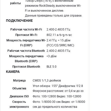
1080p/24fps (16:9), с включенным
работы
режимом RockSteady, выключенном Wi-
Fi и выключенном дисплее.
Данные приведены только для справки.
ПОДКЛЮЧЕНИЕ
Рабочая частота Wi-Fi
2.400-2.4835 ГГц
Протокол Wi-Fi
802.11 a⁄b⁄g⁄n⁄ac
Мощность передатчика Wi-
2.4 ГГц: < 15 дБм
Fi (EIRP)
(FCC/CE/SRRC/MIC)
Рабочая частота Bluetooth
2.400-2.4835 ГГц
Мощность передатчика
<3 дБм
Bluetooth (EIRP)
Протокол Bluetooth
BLE 5.0
КАМЕРА
Матрица
CMOS 1/1,3 дюймов
Угол обзора: 155° Диафрагма: f/2.8
Объектив
Фокусное расстояние: от 0,4 м до ∞
Диапазон ISO
Фото: 100-12800 Видео: 100-12800
Скорость
Фото: 1/8000-30 сек Видео: от 1/8000
электронного
сек до предельного количества