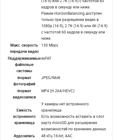
(16:9) или 2.7K (16:9) с частотой 60
кадров в секунду или ниже.
Режим HorizonBalancing доступен
только при разрешении видео в
1080p (16:9), 2.7K (16:9) или 4K (16:9)
с частотой 60 кадров в секунду или
ниже.
Макс. скорость
130 Mbps
передачи видео
Поддерживаемые
exFAT
файловые
системы
Формат
JPEG/RAW
фотографий
Формат
MP4 (H.264/HEVC)
видеозаписи
У камеры нет встроенного
Емкость
хранилища.
встроенного
Есть возможность вставить в слот
хранилища
карту microSD для расширения
возможностей по хранению данных.
Аудозапись
48 кГц 16-bit; AAC