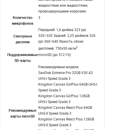
жидкостями или жидкостями,
провоцирующими коррозию.
Количество
3
микрофонов
Передний: 1,4 дюйма 323 ppi
320×320 Задний: 2,25 дюймов 326
Сенсорные
ppi 360×640 Яркость обоих
дисплеи
2
дисплеев: 750±50 кв/м
Поддерживаемые
microSD (до 512 Гб)
SD-карты
Рекомендуемые модели:
SanDisk Extreme Pro 32GB V30 A2
UHS-I Speed Grade 3
Kingston Canvas Go!Plus 64GB UHS-I
Speed Grade 3
Kingston Canvas Go!Plus 128GB
UHS-I Speed Grade 3
Kingston Canvas React Plus 64GB
Рекомендуемые
UHS-II Speed Grade 3
карты microSD
Kingston Canvas React Plus 128GB
UHS-II Speed Grade 3