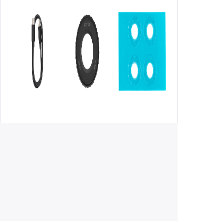
Кабель Type-C на
Бленда Osmo
Противоскользящая
Type-C PD × 1
Action × 1
накладка Osmo
Action × 1