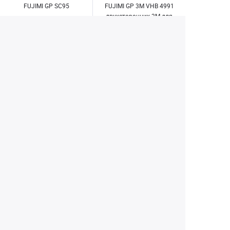
FUJIMI GP SC95
FUJIMI GP 3M VHB 4991
двухсторонних 3M для
крепления GoPro (6шт.)
850 ₽
450 ₽
1 490 ₽
790 ₽
Купить
Купить
1
2
3
4
8
...
Екатеринбург
+7 (343) 350-22-33
Заказать обратный звонок
Написать нам
8 (800) 300-46-05
Бесплатный звонок по РФ
Пн—Пт: 10:00 — 19:00. Сб: 10:00 — 18:00
Вс: ВЫХОДНОЙ!
г. Екатеринбург, ул. Первомайская, 56