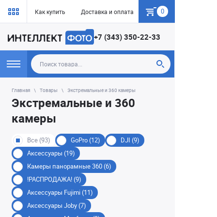
0
Как купить
Доставка и оплата
Гарантия
+7 (343) 350-22-33
Главная
Товары
Экстремальные и 360 камеры
Экстремальные и 360
камеры
Все (93)
GoPro (12)
DJI (9)
Аксессуары (19)
Камеры панорамные 360 (6)
!РАСПРОДАЖА! (9)
Аксессуары Fujimi (11)
Аксессуары Joby (7)