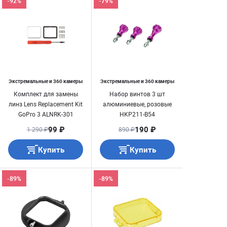
-92%
-79%
Экстремальные и 360 камеры
Экстремальные и 360 камеры
Комплект для замены
Набор винтов 3 шт
линз Lens Replacement Kit
алюминиевые, розовые
GoPro 3 ALNRK-301
HKP211-B54
99 ₽
190 ₽
1 290 ₽
890 ₽
Купить
Купить
-89%
-89%