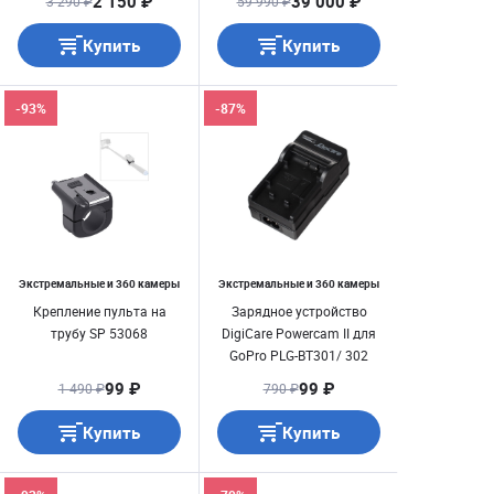
2 150 ₽
39 000 ₽
3 290 ₽
59 990 ₽
Купить
Купить
-93%
-87%
Экстремальные и 360 камеры
Экстремальные и 360 камеры
Крепление пульта на
Зарядное устройство
трубу SP 53068
DigiCare Powercam II для
GoPro PLG-BT301/ 302
99 ₽
99 ₽
1 490 ₽
790 ₽
Купить
Купить