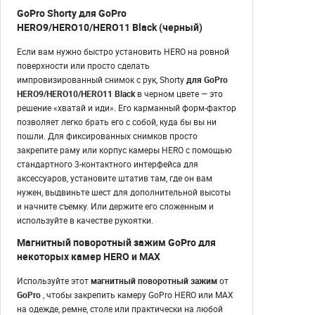
GoPro Shorty для GoPro
HERO9/HERO10/HERO11 Black (черный)
Если вам нужно быстро установить HERO на ровной
поверхности или просто сделать
импровизированный снимок с рук, Shorty
для GoPro
HERO9/HERO10/HERO11 Black
в черном цвете — это
решение «хватай и иди». Его карманный форм-фактор
позволяет легко брать его с собой, куда бы вы ни
пошли. Для фиксированных снимков просто
закрепите раму или корпус камеры HERO с помощью
стандартного 3-контактного интерфейса для
аксессуаров, установите штатив там, где он вам
нужен, выдвиньте шест для дополнительной высоты
и начните съемку. Или держите его сложенным и
используйте в качестве рукоятки.
Магнитный поворотный зажим GoPro для
некоторых камер HERO и MAX
Используйте этот
магнитный поворотный зажим
от
GoPro
, чтобы закрепить камеру GoPro HERO или MAX
на одежде, ремне, столе или практически на любой