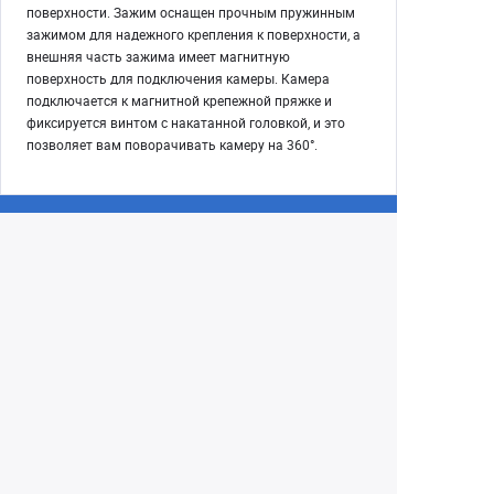
поверхности. Зажим оснащен прочным пружинным
зажимом для надежного крепления к поверхности, а
внешняя часть зажима имеет магнитную
поверхность для подключения камеры. Камера
подключается к магнитной крепежной пряжке и
фиксируется винтом с накатанной головкой, и это
позволяет вам поворачивать камеру на 360°.
Екатеринбург
+7 (343) 350-22-33
Заказать обратный звонок
Написать нам
8 (800) 300-46-05
Бесплатный звонок по РФ
Пн—Пт: 10:00 — 19:00. Сб: 10:00 — 18:00
Вс: ВЫХОДНОЙ!
г. Екатеринбург, ул. Первомайская, 56