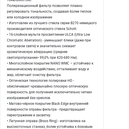
Поляризационный фильтр позволяет плавно
регулировать тональность, создавая более теплое
или холодное изображение
• Изготовлен из лучшего стекла серии B270 немецкого
производителя оптического стекла Schott.
• 16-слойное мульти просветление ULCA (Ultra Low
Chromatic Aberration) - уменьшает блики (даже при
контровом свете) и значительно снижает
хроматическую аберрацию (среднее
светопропускание> 99,0% при 420-680 Нм).
• Многослойное покрытие NANO WMC – устойчиво к
механическому воздействию, отталкивает воду и
жир, облегчает очистку фильтра.
• Оптическая технология полировки HD -
обеспечивает чрезвычайно плоскую оптическую
поверхность для получения исключительно четких
изображений без ореолов.
• Матово-чёрное покрытие Black Edge внутренней
поверхности оправы фильтра - предотвращает
переотражение и засветку.
• Латунная оправа (Brass Ring) - изготовлена на
высокоточных станках, более устойчива к боковым