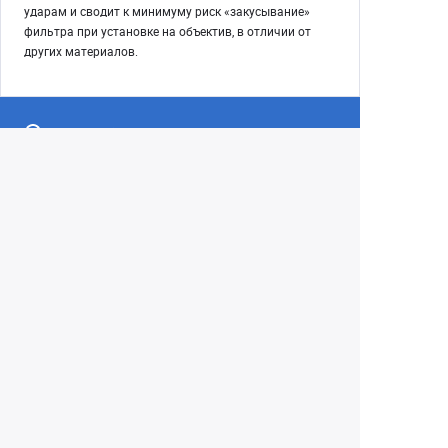
ударам и сводит к минимуму риск «закусывание»
фильтра при установке на объектив, в отличии от
других материалов.
Екатеринбург
+7 (343) 350-22-33
Заказать обратный звонок
Написать нам
8 (800) 300-46-05
Бесплатный звонок по РФ
Пн—Пт: 10:00 — 19:00. Сб: 10:00 — 18:00
Вс: ВЫХОДНОЙ!
г. Екатеринбург, ул. Первомайская, 56
Любое несоответствие информации о продукте на
сайте с фактом - лишь досадное недоразумение,
звоните - уточняйте у менеджеров.